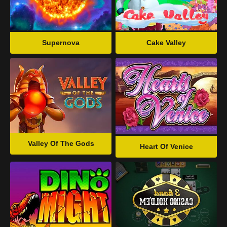
Supernova
Cake Valley
Valley Of The Gods
Heart Of Venice