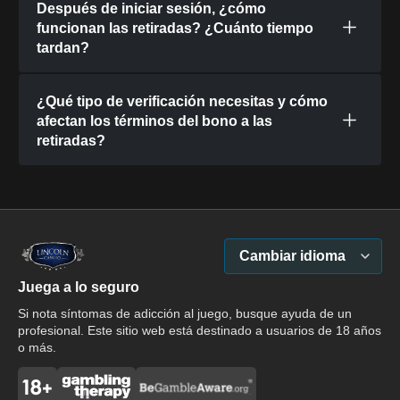
Después de iniciar sesión, ¿cómo
funcionan las retiradas? ¿Cuánto tiempo
tardan?
¿Qué tipo de verificación necesitas y cómo
afectan los términos del bono a las
retiradas?
Cambiar idioma
Juega a lo seguro
Si nota síntomas de adicción al juego, busque ayuda de un
profesional. Este sitio web está destinado a usuarios de 18 años
o más.