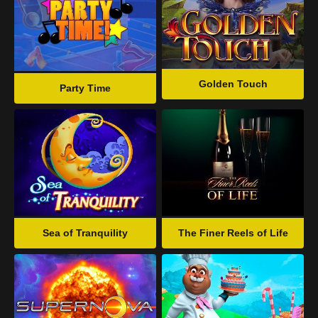
Golden Touch
Party Time
Sea of Tranquility
The Finer Reels of Life