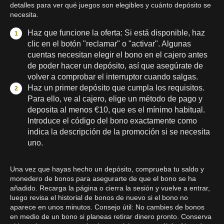
detalles para ver qué juegos son elegibles y cuánto depósito se
necesita.
Haz que funcione la oferta: Si está disponible, haz
clic en el botón "reclamar" o "activar". Algunas
cuentas necesitan elegir el bono en el cajero antes
de poder hacer un depósito, así que asegúrate de
volver a comprobar el interruptor cuando salgas.
Haz un primer depósito que cumpla los requisitos.
Para ello, ve al cajero, elige un método de pago y
deposita al menos €10, que es el mínimo habitual.
Introduce el código del bono exactamente como
indica la descripción de la promoción si se necesita
uno.
Una vez que hayas hecho un depósito, comprueba tu saldo y
monedero de bonos para asegurarte de que el bono se ha
añadido. Recarga la página o cierra la sesión y vuelve a entrar,
luego revisa el historial de bonos de nuevo si el bono no
aparece en unos minutos. Consejo útil: No cambies de bonos
en medio de un bono si planeas retirar dinero pronto. Conserva