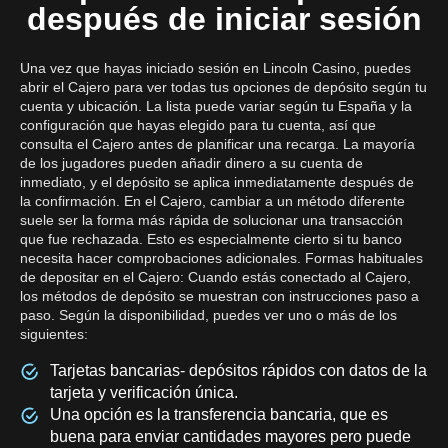
después de iniciar sesión
Una vez que hayas iniciado sesión en Lincoln Casino, puedes
abrir el Cajero para ver todas tus opciones de depósito según tu
cuenta y ubicación. La lista puede variar según tu España y la
configuración que hayas elegido para tu cuenta, así que
consulta el Cajero antes de planificar una recarga. La mayoría
de los jugadores pueden añadir dinero a su cuenta de
inmediato, y el depósito se aplica inmediatamente después de
la confirmación. En el Cajero, cambiar a un método diferente
suele ser la forma más rápida de solucionar una transacción
que fue rechazada. Esto es especialmente cierto si tu banco
necesita hacer comprobaciones adicionales. Formas habituales
de depositar en el Cajero: Cuando estás conectado al Cajero,
los métodos de depósito se muestran con instrucciones paso a
paso. Según la disponibilidad, puedes ver uno o más de los
siguientes:
Tarjetas bancarias- depósitos rápidos con datos de la
tarjeta y verificación única.
Una opción es la transferencia bancaria, que es
buena para enviar cantidades mayores pero puede