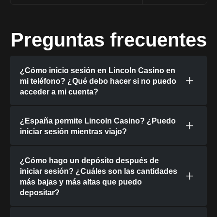
Preguntas frecuentes
¿Cómo inicio sesión en Lincoln Casino en
mi teléfono? ¿Qué debo hacer si no puedo
acceder a mi cuenta?
¿España permite Lincoln Casino? ¿Puedo
iniciar sesión mientras viajo?
¿Cómo hago un depósito después de
iniciar sesión? ¿Cuáles son las cantidades
más bajas y más altas que puedo
depositar?