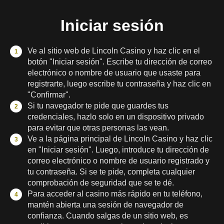
Iniciar sesión
Ve al sitio web de Lincoln Casino y haz clic en el
botón "Iniciar sesión". Escribe tu dirección de correo
electrónico o nombre de usuario que usaste para
registrarte, luego escribe tu contraseña y haz clic en
"Confirmar".
Si tu navegador te pide que guardes tus
credenciales, hazlo solo en un dispositivo privado
para evitar que otras personas las vean.
Ve a la página principal de Lincoln Casino y haz clic
en "Iniciar sesión". Luego, introduce tu dirección de
correo electrónico o nombre de usuario registrado y
tu contraseña. Si se te pide, completa cualquier
comprobación de seguridad que se te dé.
Para acceder al casino más rápido en tu teléfono,
mantén abierta una sesión de navegador de
confianza. Cuando salgas de un sitio web, es