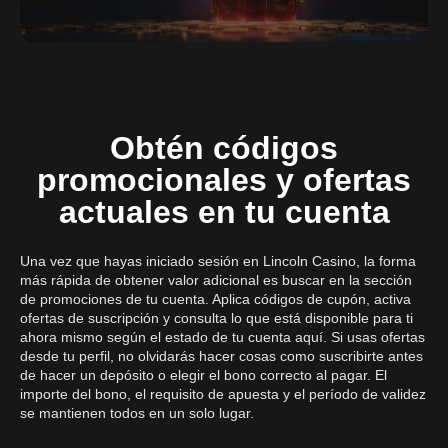
Obtén códigos
promocionales y ofertas
actuales en tu cuenta
Una vez que hayas iniciado sesión en Lincoln Casino, la forma
más rápida de obtener valor adicional es buscar en la sección
de promociones de tu cuenta. Aplica códigos de cupón, activa
ofertas de suscripción y consulta lo que está disponible para ti
ahora mismo según el estado de tu cuenta aquí. Si usas ofertas
desde tu perfil, no olvidarás hacer cosas como suscribirte antes
de hacer un depósito o elegir el bono correcto al pagar. El
importe del bono, el requisito de apuesta y el período de validez
se mantienen todos en un solo lugar.