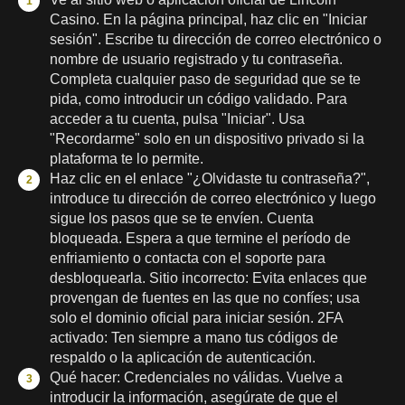
Casino. En la página principal, haz clic en "Iniciar
sesión". Escribe tu dirección de correo electrónico o
nombre de usuario registrado y tu contraseña.
Completa cualquier paso de seguridad que se te
pida, como introducir un código validado. Para
acceder a tu cuenta, pulsa "Iniciar". Usa
"Recordarme" solo en un dispositivo privado si la
plataforma te lo permite.
Haz clic en el enlace "¿Olvidaste tu contraseña?",
introduce tu dirección de correo electrónico y luego
sigue los pasos que se te envíen. Cuenta
bloqueada. Espera a que termine el período de
enfriamiento o contacta con el soporte para
desbloquearla. Sitio incorrecto: Evita enlaces que
provengan de fuentes en las que no confíes; usa
solo el dominio oficial para iniciar sesión. 2FA
activado: Ten siempre a mano tus códigos de
respaldo o la aplicación de autenticación.
Qué hacer: Credenciales no válidas. Vuelve a
introducir la información, asegúrate de que el