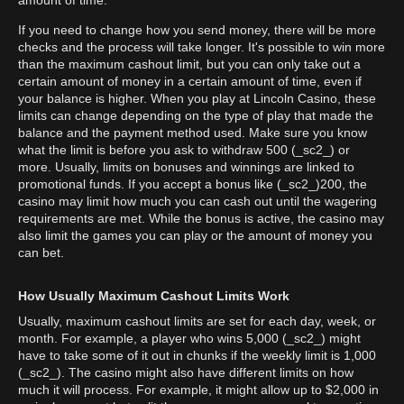
If you need to change how you send money, there will be more
checks and the process will take longer. It's possible to win more
than the maximum cashout limit, but you can only take out a
certain amount of money in a certain amount of time, even if
your balance is higher. When you play at Lincoln Casino, these
limits can change depending on the type of play that made the
balance and the payment method used. Make sure you know
what the limit is before you ask to withdraw 500 (_sc2_) or
more. Usually, limits on bonuses and winnings are linked to
promotional funds. If you accept a bonus like (_sc2_)200, the
casino may limit how much you can cash out until the wagering
requirements are met. While the bonus is active, the casino may
also limit the games you can play or the amount of money you
can bet.
How Usually Maximum Cashout Limits Work
Usually, maximum cashout limits are set for each day, week, or
month. For example, a player who wins 5,000 (_sc2_) might
have to take some of it out in chunks if the weekly limit is 1,000
(_sc2_). The casino might also have different limits on how
much it will process. For example, it might allow up to $2,000 in