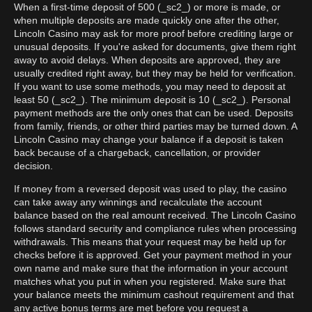
When a first-time deposit of 500 (_sc2_) or more is made, or
when multiple deposits are made quickly one after the other,
Lincoln Casino may ask for more proof before crediting large or
unusual deposits. If you're asked for documents, give them right
away to avoid delays. When deposits are approved, they are
usually credited right away, but they may be held for verification.
If you want to use some methods, you may need to deposit at
least 50 (_sc2_). The minimum deposit is 10 (_sc2_). Personal
payment methods are the only ones that can be used. Deposits
from family, friends, or other third parties may be turned down. A
Lincoln Casino may change your balance if a deposit is taken
back because of a chargeback, cancellation, or provider
decision.
If money from a reversed deposit was used to play, the casino
can take away any winnings and recalculate the account
balance based on the real amount received. The Lincoln Casino
follows standard security and compliance rules when processing
withdrawals. This means that your request may be held up for
checks before it is approved. Get your payment method in your
own name and make sure that the information in your account
matches what you put in when you registered. Make sure that
your balance meets the minimum cashout requirement and that
any active bonus terms are met before you request a