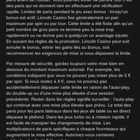
des paris qui ne donnent rien en effectuant une vérification
rapide. Limites de paris pendant le jeu avec bonus : lorsqu'un
bonus est actif, Lincoln Casino fixe généralement un pari
maximum par spin ou par tour. Cette limite a été fixée afin qu'un
petit nombre de gros paris ne termine pas la mise trop
rapidement ou ne donne pas à quelqu'un un avantage injuste.
En suivant les règles de la promotion, Lincoln Casino peut soit
annuler le bonus, retirer les gains liés au bonus, soit
recommencer les exigences de mise si vous dépassez la limite.
Par mesure de sécurité, gardez toujours votre mise bien en
dessous du montant maximum autorisé. Par exemple, les
conditions indiquent que vous ne pouvez pas miser plus de 5 €
par spin. Si vous restez à 4 €, vous ne pourrez pas
accidentellement dépasser cette limite en raison de l'auto-play,
du double-up ou d'une mise plus élevée d'une session
précédente. Rester dans les règles signifie surveiller : l'auto-play
qui continue avec une mise plus élevée que prévu. Le total des
paris pour les paris latéraux dans les jeux de table ou en direct
dépasse le plafond. Dans les jeux turbo ou à rotation rapide, il
est facile de manquer les changements de mise. Les
multiplicateurs de paris spécifiques à chaque fournisseur qui
augmentent la mise effective. Autorisez-vous certaines