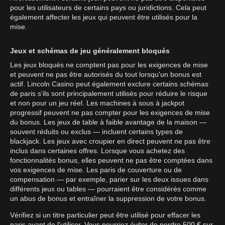
pour les utilisateurs de certains pays ou juridictions. Cela peut
également affecter les jeux qui peuvent être utilisés pour la
mise.
Jeux et schémas de jeu généralement bloqués
Les jeux bloqués ne comptent pas pour les exigences de mise
et peuvent ne pas être autorisés du tout lorsqu'un bonus est
actif. Lincoln Casino peut également exclure certains schémas
de paris s'ils sont principalement utilisés pour réduire le risque
et non pour un jeu réel. Les machines à sous à jackpot
progressif peuvent ne pas compter pour les exigences de mise
du bonus. Les jeux de table à faible avantage de la maison —
souvent réduits ou exclus — incluent certains types de
blackjack. Les jeux avec croupier en direct peuvent ne pas être
inclus dans certaines offres. Lorsque vous achetez des
fonctionnalités bonus, elles peuvent ne pas être comptées dans
vos exigences de mise. Les paris de couverture ou de
compensation — par exemple, parier sur les deux issues dans
différents jeux ou tables — pourraient être considérés comme
un abus de bonus et entraîner la suppression de votre bonus.
Vérifiez si un titre particulier peut être utilisé pour effacer les
paris avant de l'utiliser. Vous pourriez éviter de perdre 500 € sur