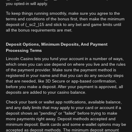
you opted-in will apply.
To keep things running smoothly, make sure you agree to the
terms and conditions of the bonus first, then make the minimum
deposit of (_sc2_)15 and stick to any bet and game limits until
all the bonus requirements are met.
Deposit Options, Minimum Deposits, And Payment
Processing Terms
Lincoln Casino lets you fund your account in a number of ways,
which ones you can use depend on where you live and the rules
of the payment provider. Make sure the payment method is
registered in your name and that you can do any security steps
that are needed, like 3D Secure or app-based confirmation,
before you make a deposit. After your payment is approved, all
deposits are added to your casino balance.
Check your bank or wallet app notifications, available balance,
and any daily limits that may apply to your card or account if a
deposit shows as "pending" or "failed" before trying to make
more payments right away. Deposit methods accepted and
minimum deposit: Bank cards and some e-wallet options may be
accepted as deposit methods. The minimum deposit amount