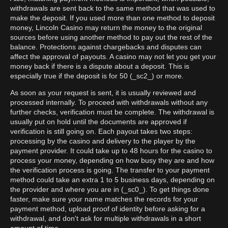
withdrawals are sent back to the same method that was used to
make the deposit. If you used more than one method to deposit
money, Lincoln Casino may return the money to the original
sources before using another method to pay out the rest of the
balance. Protections against chargebacks and disputes can
affect the approval of payouts. A casino may not let you get your
money back if there is a dispute about a deposit. This is
especially true if the deposit is for 50 (_sc2_) or more.
As soon as your request is sent, it is usually reviewed and
processed internally. To proceed with withdrawals without any
further checks, verification must be complete. The withdrawal is
usually put on hold until the documents are approved if
verification is still going on. Each payout takes two steps:
processing by the casino and delivery to the player by the
payment provider. It could take up to 48 hours for the casino to
process your money, depending on how busy they are and how
the verification process is going. The transfer to your payment
method could take an extra 1 to 5 business days, depending on
the provider and where you are in (_sc0_). To get things done
faster, make sure your name matches the records for your
payment method, upload proof of identity before asking for a
withdrawal, and don't ask for multiple withdrawals in a short
amount of time.