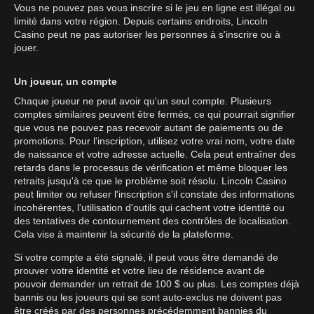
Vous ne pouvez pas vous inscrire si le jeu en ligne est illégal ou
limité dans votre région. Depuis certains endroits, Lincoln
Casino peut ne pas autoriser les personnes à s'inscrire ou à
jouer.
Un joueur, un compte
Chaque joueur ne peut avoir qu'un seul compte. Plusieurs
comptes similaires peuvent être fermés, ce qui pourrait signifier
que vous ne pouvez pas recevoir autant de paiements ou de
promotions. Pour l'inscription, utilisez votre vrai nom, votre date
de naissance et votre adresse actuelle. Cela peut entraîner des
retards dans le processus de vérification et même bloquer les
retraits jusqu'à ce que le problème soit résolu. Lincoln Casino
peut limiter ou refuser l'inscription s'il constate des informations
incohérentes, l'utilisation d'outils qui cachent votre identité ou
des tentatives de contournement des contrôles de localisation.
Cela vise à maintenir la sécurité de la plateforme.
Si votre compte a été signalé, il peut vous être demandé de
prouver votre identité et votre lieu de résidence avant de
pouvoir demander un retrait de 100 $ ou plus. Les comptes déjà
bannis ou les joueurs qui se sont auto-exclus ne doivent pas
être créés par des personnes précédemment bannies du