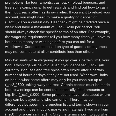
promotions like tournaments, cashback, reload bonuses, and
free spins campaigns. To get rewards and find out how to cash
them out, each offer has its own rules. If you want to reload your
account, you might need to make a qualifying deposit of
(_sc2_)20 on a certain day. Cashback might be credited once a
week and have a maximum of (_sc2_)200 per period. You
should always check the specific terms of an offer. For example,
the wagering requirements tell you how many times you have to
bet bonus money or winnings before you can ask for a
withdrawal. Contribution based on type of game: some games
may not contribute at all or contribute less than others.
Max bet limits while wagering: if you go over a certain limit, your
bonus winnings will be void, even if you deposited (_sc2_)40
correctly. Bonuses and free spins often expire after a certain
number of hours or days if they are not used. Withdrawal limits
on bonus wins: some offers may only let you cash out up to
(_sc2_)500, taking away the rest. Certain checks must be made
before winnings can be sent out, especially if the amounts are
big, like (_sc2_)1000. Some promotions have rules about where
they can be played and who can enter. There may be
differences between the promotion list and terms shown in your
account and those in public marketing materials if you are from
(_sc0_) or a certain (_sc1_). Only the terms shown to you when