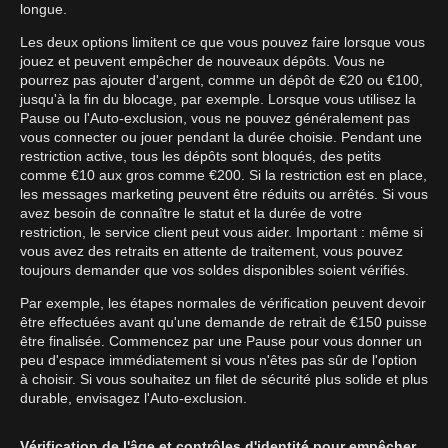
longue.
Les deux options limitent ce que vous pouvez faire lorsque vous
jouez et peuvent empêcher de nouveaux dépôts. Vous ne
pourrez pas ajouter d'argent, comme un dépôt de €20 ou €100,
jusqu'à la fin du blocage, par exemple. Lorsque vous utilisez la
Pause ou l'Auto-exclusion, vous ne pouvez généralement pas
vous connecter ou jouer pendant la durée choisie. Pendant une
restriction active, tous les dépôts sont bloqués, des petits
comme €10 aux gros comme €200. Si la restriction est en place,
les messages marketing peuvent être réduits ou arrêtés. Si vous
avez besoin de connaître le statut et la durée de votre
restriction, le service client peut vous aider. Important : même si
vous avez des retraits en attente de traitement, vous pouvez
toujours demander que vos soldes disponibles soient vérifiés.
Par exemple, les étapes normales de vérification peuvent devoir
être effectuées avant qu'une demande de retrait de €150 puisse
être finalisée. Commencez par une Pause pour vous donner un
peu d'espace immédiatement si vous n'êtes pas sûr de l'option
à choisir. Si vous souhaitez un filet de sécurité plus solide et plus
durable, envisagez l'Auto-exclusion.
Vérification de l'âge et contrôles d'identité pour empêcher