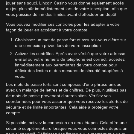
jouer sans souci. Lincoln Casino vous donne également accès
au jeu plus sûr immédiatement lors de votre inscription, afin que
vous puissiez définir des limites avant d'effectuer un dépôt.
Vous pouvez modifier ces contrôles pour les adapter à votre
façon de jouer en accédant à votre compte.
Choisissez un mot de passe fort et assurez-vous d'être sur
une connexion privée lors de votre inscription.
Activez les contrôles. Après avoir vérifié que votre adresse
e-mail ou votre numéro de téléphone est correct, accédez
immédiatement aux paramètres de votre compte pour
définir des limites et des mesures de sécurité adaptées à
vous.
Les mots de passe forts sont composés d'une phrase unique
avec un mélange de lettres et de chiffres. De plus, n'utilisez pas
de mots de passe provenant d'autres sites. Vérifiez vos
coordonnées pour vous assurer que vous recevez les alertes de
sécurité et de limite importantes. Cela aide à protéger votre
compte.
Si possible, activez la connexion en deux étapes. Cela offre une
sécurité supplémentaire lorsque vous vous connectez depuis un
nouvel appareil. Définissez des limites sur le montant que vous