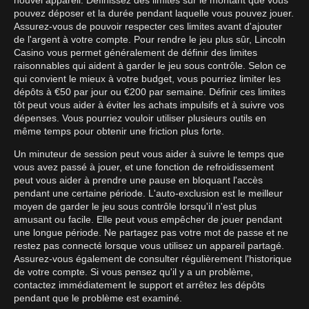
pouvez déposer et la durée pendant laquelle vous pouvez jouer.
Assurez-vous de pouvoir respecter ces limites avant d'ajouter
de l'argent à votre compte. Pour rendre le jeu plus sûr, Lincoln
Casino vous permet généralement de définir des limites
raisonnables qui aident à garder le jeu sous contrôle. Selon ce
qui convient le mieux à votre budget, vous pourriez limiter les
dépôts à €50 par jour ou €200 par semaine. Définir ces limites
tôt peut vous aider à éviter les achats impulsifs et à suivre vos
dépenses. Vous pourriez vouloir utiliser plusieurs outils en
même temps pour obtenir une friction plus forte.
Un minuteur de session peut vous aider à suivre le temps que
vous avez passé à jouer, et une fonction de refroidissement
peut vous aider à prendre une pause en bloquant l'accès
pendant une certaine période. L'auto-exclusion est le meilleur
moyen de garder le jeu sous contrôle lorsqu'il n'est plus
amusant ou facile. Elle peut vous empêcher de jouer pendant
une longue période. Ne partagez pas votre mot de passe et ne
restez pas connecté lorsque vous utilisez un appareil partagé.
Assurez-vous également de consulter régulièrement l'historique
de votre compte. Si vous pensez qu'il y a un problème,
contactez immédiatement le support et arrêtez les dépôts
pendant que le problème est examiné.