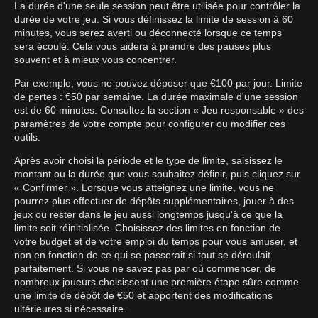
La durée d'une seule session peut être utilisée pour contrôler la
durée de votre jeu. Si vous définissez la limite de session à 60
minutes, vous serez averti ou déconnecté lorsque ce temps
sera écoulé. Cela vous aidera à prendre des pauses plus
souvent et à mieux vous concentrer.
Par exemple, vous ne pouvez déposer que €100 par jour. Limite
de pertes : €50 par semaine. La durée maximale d'une session
est de 60 minutes. Consultez la section « Jeu responsable » des
paramètres de votre compte pour configurer ou modifier ces
outils.
Après avoir choisi la période et le type de limite, saisissez le
montant ou la durée que vous souhaitez définir, puis cliquez sur
« Confirmer ». Lorsque vous atteignez une limite, vous ne
pourrez plus effectuer de dépôts supplémentaires, jouer à des
jeux ou rester dans le jeu aussi longtemps jusqu'à ce que la
limite soit réinitialisée. Choisissez des limites en fonction de
votre budget et de votre emploi du temps pour vous amuser, et
non en fonction de ce qui se passerait si tout se déroulait
parfaitement. Si vous ne savez pas par où commencer, de
nombreux joueurs choisissent une première étape sûre comme
une limite de dépôt de €50 et apportent des modifications
ultérieures si nécessaire.