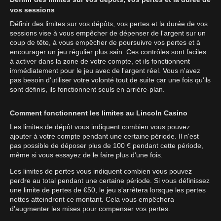
vos sessions
Définir des limites sur vos dépôts, vos pertes et la durée de vos
sessions vise à vous empêcher de dépenser de l'argent sur un
coup de tête, à vous empêcher de poursuivre vos pertes et à
encourager un jeu régulier plus sain. Ces contrôles sont faciles
à activer dans la zone de votre compte, et ils fonctionnent
immédiatement pour le jeu avec de l'argent réel. Vous n'avez
pas besoin d'utiliser votre volonté tout de suite car une fois qu'ils
sont définis, ils fonctionnent seuls en arrière-plan.
Comment fonctionnent les limites au Lincoln Casino
Les limites de dépôt vous indiquent combien vous pouvez
ajouter à votre compte pendant une certaine période. Il n'est
pas possible de déposer plus de 100 € pendant cette période,
même si vous essayez de le faire plus d'une fois.
Les limites de pertes vous indiquent combien vous pouvez
perdre au total pendant une certaine période. Si vous définissez
une limite de pertes de €50, le jeu s'arrêtera lorsque les pertes
nettes atteindront ce montant. Cela vous empêchera
d'augmenter les mises pour compenser vos pertes.