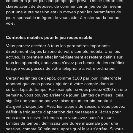
continuer à jouer plus longtemps que prévu. Définir des limites
claires avant de déposer, de commencer un jeu ou de revenir
pour une autre session est un moyen pour les paramètres de
jeu responsable intégrés de vous aider à rester sur la bonne
voie.
Contrôles mobiles pour le jeu responsable
Vous pouvez accéder à tous les paramètres importants
directement depuis la zone de votre compte mobile. Une fois
activés, ils prennent effet immédiatement et restent définis sur
tous les appareils, donc vous n'avez pas besoin de les redéfinir
lorsque vous passez de votre téléphone à votre ordinateur.
Certaines limites de dépôt, comme €100 par jour, limiteront le
montant que vous pouvez ajouter à votre compte dans un
certain laps de temps. Par exemple, si vous perdez €200 en une
semaine, vous pouvez arrêter de jouer. Limites de mises : cela
signifie que vous ne pouvez miser qu'un certain montant
d'argent chaque jour. Avec les rappels de session, vous pouvez
définir la fréquence d'apparition des messages à l'écran pour
vous aider à suivre le temps que vous avez passé à jouer.
Limites de temps : définissez une durée maximale pour une
session, comme 60 minutes, après quoi le jeu s'arrête. Si vous