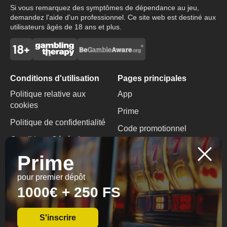
Si vous remarquez des symptômes de dépendance au jeu,
demandez l'aide d'un professionnel. Ce site web est destiné aux
utilisateurs âgés de 18 ans et plus.
Conditions d'utilisation
Pages principales
Politique relative aux
App
cookies
Prime
Politique de confidentialité
Code promotionnel
Conditions Générales
Aucune prime sans dépôt
Prime
Jeu responsable
pour premier dépôt
Contacts
1000€ + 250 FS
+357 96510382
info@lincolncasino.io
S'inscrire
© 2026 All Rights