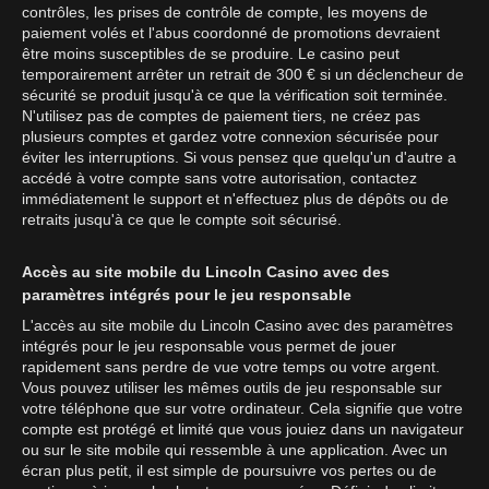
contrôles, les prises de contrôle de compte, les moyens de
paiement volés et l'abus coordonné de promotions devraient
être moins susceptibles de se produire. Le casino peut
temporairement arrêter un retrait de 300 € si un déclencheur de
sécurité se produit jusqu'à ce que la vérification soit terminée.
N'utilisez pas de comptes de paiement tiers, ne créez pas
plusieurs comptes et gardez votre connexion sécurisée pour
éviter les interruptions. Si vous pensez que quelqu'un d'autre a
accédé à votre compte sans votre autorisation, contactez
immédiatement le support et n'effectuez plus de dépôts ou de
retraits jusqu'à ce que le compte soit sécurisé.
Accès au site mobile du Lincoln Casino avec des
paramètres intégrés pour le jeu responsable
L'accès au site mobile du Lincoln Casino avec des paramètres
intégrés pour le jeu responsable vous permet de jouer
rapidement sans perdre de vue votre temps ou votre argent.
Vous pouvez utiliser les mêmes outils de jeu responsable sur
votre téléphone que sur votre ordinateur. Cela signifie que votre
compte est protégé et limité que vous jouiez dans un navigateur
ou sur le site mobile qui ressemble à une application. Avec un
écran plus petit, il est simple de poursuivre vos pertes ou de