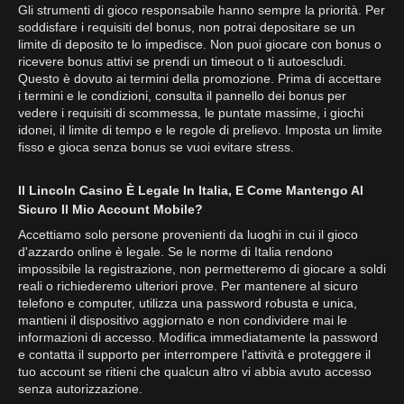
Gli strumenti di gioco responsabile hanno sempre la priorità. Per
soddisfare i requisiti del bonus, non potrai depositare se un
limite di deposito te lo impedisce. Non puoi giocare con bonus o
ricevere bonus attivi se prendi un timeout o ti autoescludi.
Questo è dovuto ai termini della promozione. Prima di accettare
i termini e le condizioni, consulta il pannello dei bonus per
vedere i requisiti di scommessa, le puntate massime, i giochi
idonei, il limite di tempo e le regole di prelievo. Imposta un limite
fisso e gioca senza bonus se vuoi evitare stress.
Il Lincoln Casino È Legale In Italia, E Come Mantengo Al
Sicuro Il Mio Account Mobile?
Accettiamo solo persone provenienti da luoghi in cui il gioco
d'azzardo online è legale. Se le norme di Italia rendono
impossibile la registrazione, non permetteremo di giocare a soldi
reali o richiederemo ulteriori prove. Per mantenere al sicuro
telefono e computer, utilizza una password robusta e unica,
mantieni il dispositivo aggiornato e non condividere mai le
informazioni di accesso. Modifica immediatamente la password
e contatta il supporto per interrompere l'attività e proteggere il
tuo account se ritieni che qualcun altro vi abbia avuto accesso
senza autorizzazione.