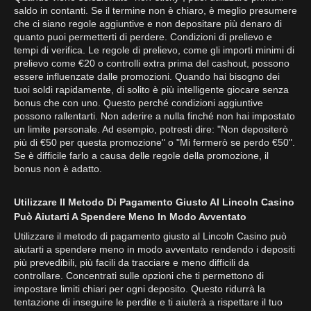
saldo in contanti. Se il termine non è chiaro, è meglio presumere
che ci siano regole aggiuntive e non depositare più denaro di
quanto puoi permetterti di perdere. Condizioni di prelievo e
tempi di verifica. Le regole di prelievo, come gli importi minimi di
prelievo come €20 o controlli extra prima del cashout, possono
essere influenzate dalle promozioni. Quando hai bisogno dei
tuoi soldi rapidamente, di solito è più intelligente giocare senza
bonus che con uno. Questo perché condizioni aggiuntive
possono rallentarti. Non aderire a nulla finché non hai impostato
un limite personale. Ad esempio, potresti dire: "Non depositerò
più di €50 per questa promozione" o "Mi fermerò se perdo €50".
Se è difficile farlo a causa delle regole della promozione, il
bonus non è adatto.
Utilizzare Il Metodo Di Pagamento Giusto Al Lincoln Casino
Può Aiutarti A Spendere Meno In Modo Avventato
Utilizzare il metodo di pagamento giusto al Lincoln Casino può
aiutarti a spendere meno in modo avventato rendendo i depositi
più prevedibili, più facili da tracciare e meno difficili da
controllare. Concentrati sulle opzioni che ti permettono di
impostare limiti chiari per ogni deposito. Questo ridurrà la
tentazione di inseguire le perdite e ti aiuterà a rispettare il tuo