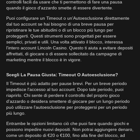
controlli facili da usare che ti permettono di fare una pausa
quando il gioco d'azzardo smette di essere divertente.
Puoi configurare un Timeout o un'Autoesclusione direttamente
dal tuo account se hai bisogno di una breve pausa per
ripristinare le tue abitudini o di un blocco più lungo per
proteggerti. Questi strumenti sono progettati per essere
semplici, privati e utili. Una volta attivato il blocco, interessa
l'intero account Lincoln Casino. Questo ti aiuta a evitare depositi
affrettati, di giocare o di essere sollecitato da campagne di
marketing mentre il blocco è in vigore.
Scegli La Pausa Giusta: Timeout O Autoesclusione?
Il Timeout è più adatto per pause brevi. Per un breve periodo
impedisce l'accesso al tuo account. Dopo tale periodo, puoi
riaprirlo. Chi sente di perdere il controllo del proprio gioco
d'azzardo o desidera smettere di giocare per un lungo periodo
può utilizzare l'autoesclusione per proteggersi per un periodo
più lungo.
Entrambe le opzioni limitano ciò che puoi fare quando giochi e
possono impedire nuovi depositi. Non potrai aggiungere denaro,
come un deposito di €20 o €100, fino alla fine del blocco, ad