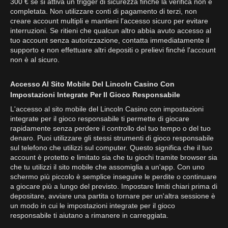
300 € se si attiva un trigger di sicurezza finché la verifica non è
completata. Non utilizzare conti di pagamento di terzi, non
creare account multipli e mantieni l'accesso sicuro per evitare
interruzioni. Se ritieni che qualcun altro abbia avuto accesso al
tuo account senza autorizzazione, contatta immediatamente il
supporto e non effettuare altri depositi o prelievi finché l'account
non è al sicuro.
Accesso Al Sito Mobile Del Lincoln Casino Con
Impostazioni Integrate Per Il Gioco Responsabile
L'accesso al sito mobile del Lincoln Casino con impostazioni
integrate per il gioco responsabile ti permette di giocare
rapidamente senza perdere il controllo del tuo tempo o del tuo
denaro. Puoi utilizzare gli stessi strumenti di gioco responsabile
sul telefono che utilizzi sul computer. Questo significa che il tuo
account è protetto e limitato sia che tu giochi tramite browser sia
che tu utilizzi il sito mobile che assomiglia a un'app. Con uno
schermo più piccolo è semplice inseguire le perdite o continuare
a giocare più a lungo del previsto. Impostare limiti chiari prima di
depositare, avviare una partita o tornare per un'altra sessione è
un modo in cui le impostazioni integrate per il gioco
responsabile ti aiutano a rimanere in carreggiata.