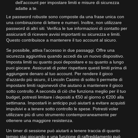
dell'account per impostare limiti e misure di sicurezza
adatte a te.
Le password robuste sono composte da una frase unica con
una combinazione di lettere e numeri. Inoltre, non utilizzare
password di altri siti. Verifica le tue informazioni di contatto per
assicurarti di ricevere avvisi importanti su sicurezza e limiti.
Questo contribuisce a mantenere il tuo account al sicuro.
Se possibile, attiva l'accesso in due passaggi. Offre una
sicurezza aggiuntiva quando accedi da un nuovo dispositivo.
Imposta limiti su quanto puoi depositare e su quanto a lungo
puoi giocare. Assicurati di poter rispettare questi limiti prima di
aggiungere denaro al tuo account. Per rendere il gioco
d'azzardo più sicuro, il Lincoln Casino di solito ti permette di
impostare limiti ragionevoli che aiutano a mantenere il gioco
sotto controllo. A seconda di ciò che funziona meglio per il tuo
budget, potresti limitare i depositi a €50 al giorno o €200 alla
settimana. Impostarli in anticipo può aiutarti a evitare acquisti
impulsivi e a tenere sotto controllo le spese. Potresti voler
utilizzare più di uno strumento contemporaneamente per
ottenere una maggiore resistenza.
Un timer di sessione può aiutarti a tenere traccia di quanto
tempo stai giocando e una funzione di raffreddamento può