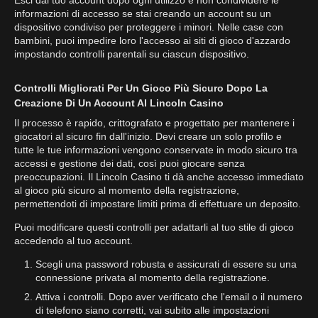
informazioni di accesso se stai creando un account su un
dispositivo condiviso per proteggere i minori. Nelle case con
bambini, puoi impedire loro l'accesso ai siti di gioco d'azzardo
impostando controlli parentali su ciascun dispositivo.
Controlli Migliorati Per Un Gioco Più Sicuro Dopo La
Creazione Di Un Account Al Lincoln Casino
Il processo è rapido, crittografato e progettato per mantenere i
giocatori al sicuro fin dall'inizio. Devi creare un solo profilo e
tutte le tue informazioni vengono conservate in modo sicuro tra
accessi e gestione dei dati, così puoi giocare senza
preoccupazioni. Il Lincoln Casino ti dà anche accesso immediato
al gioco più sicuro al momento della registrazione,
permettendoti di impostare limiti prima di effettuare un deposito.
Puoi modificare questi controlli per adattarli al tuo stile di gioco
accedendo al tuo account.
Scegli una password robusta e assicurati di essere su una
connessione privata al momento della registrazione.
Attiva i controlli. Dopo aver verificato che l'email o il numero
di telefono siano corretti, vai subito alle impostazioni