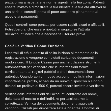
piattaforma a rispettare le norme vigenti nella tua zona. Potresti
essere invitato a dimostrare la tua identità e la tua età attraverso
una serie di controlli prima di poter accedere pienamente al
gioco e ai pagamenti.
Questi controlli sono pensati per essere rapidi, sicuri e affidabili.
Potrebbero anche essere ripetuti in seguito se l'attività
dell'account indica che è necessaria ulteriore prova.
Cos'è La Verifica E Come Funziona
I controlli di età e identità di solito iniziano al momento della
registrazione e vengono completati caricando documenti in
modo sicuro. Il Lincoln Casino può anche utilizzare strumenti
automatizzati per verificare che le informazioni fornite
corrispondano ai registri pubblici e che i documenti siano
autentici. Quando apri un nuovo account, modifichi informazioni
importanti del profilo, accedi da un nuovo dispositivo o luogo o
richiedi un prelievo di 500 €, potresti essere invitato a verificare.
Verifica delle informazioni dell'account: confronto del nome,
della data di nascita e dell'indirizzo per assicurarne la
correttezza. Verifica dei documenti: documenti approvati
vengono utilizzati per dimostrare l'età e l'identità. Controlli di