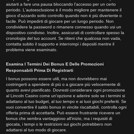
aiutarti a fare una pausa bloccando l'accesso per un certo
periodo. L'autoesclusione è il modo migliore per mantenere il
gioco d'azzardo sotto controllo quando non è più divertente o
facile. Può impedirti di giocare per un lungo periodo. Non
condividere la password o rimanere connesso quando usi un
dispositivo condiviso. Inoltre, assicurati di controllare spesso la
cronologia del tuo account. Se ritieni che qualcosa non vada,
contatta subito il supporto e interrompi i depositi mentre il
problema viene esaminato.
Esamina I Termini Dei Bonus E Delle Promozioni
Responsabili Prima Di Registrarti
I bonus possono essere utili, ma non dovrebbero mai
costringerti a spendere di più o a giocare più velocemente di
quanto avevi pianificato. Dovresti considerare ogni promozione
al Lincoln Casino come un'opzione e aderire solo se i termini si
adattano al tuo budget, al tuo tempo e ai tuoi giochi preferiti. Se
vuoi convertire il saldo bonus in vincite riscattabili, controlla ogni
offerta prima di accettarla. Può essere frustrante ricevere un
bonus che sembra vantaggioso all'inizio, ma i requisiti di
giocata, i tempi o le restrizioni sui giochi potrebbero non
adattarsi al tuo modo di giocare.