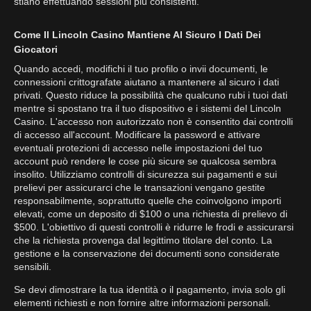
stiano effettuando sessioni più consistenti.
Come Il Lincoln Casino Mantiene Al Sicuro I Dati Dei
Giocatori
Quando accedi, modifichi il tuo profilo o invii documenti, le
connessioni crittografate aiutano a mantenere al sicuro i dati
privati. Questo riduce la possibilità che qualcuno rubi i tuoi dati
mentre si spostano tra il tuo dispositivo e i sistemi del Lincoln
Casino. L'accesso non autorizzato non è consentito dai controlli
di accesso all'account. Modificare la password e attivare
eventuali protezioni di accesso nelle impostazioni del tuo
account può rendere le cose più sicure se qualcosa sembra
insolito. Utilizziamo controlli di sicurezza sui pagamenti e sui
prelievi per assicurarci che le transazioni vengano gestite
responsabilmente, soprattutto quelle che coinvolgono importi
elevati, come un deposito di $100 o una richiesta di prelievo di
$500. L'obiettivo di questi controlli è ridurre le frodi e assicurarsi
che la richiesta provenga dal legittimo titolare del conto. La
gestione e la conservazione dei documenti sono considerate
sensibili.
Se devi dimostrare la tua identità o il pagamento, invia solo gli
elementi richiesti e non fornire altre informazioni personali.