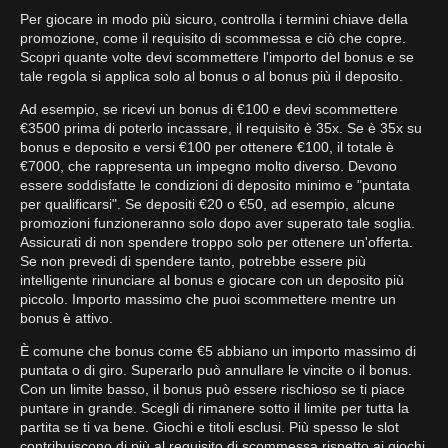
Per giocare in modo più sicuro, controlla i termini chiave della
promozione, come il requisito di scommessa e ciò che copre.
Scopri quante volte devi scommettere l'importo del bonus e se
tale regola si applica solo al bonus o al bonus più il deposito.
Ad esempio, se ricevi un bonus di €100 e devi scommettere
€3500 prima di poterlo incassare, il requisito è 35x. Se è 35x su
bonus e deposito e versi €100 per ottenere €100, il totale è
€7000, che rappresenta un impegno molto diverso. Devono
essere soddisfatte le condizioni di deposito minimo e "puntata
per qualificarsi". Se depositi €20 o €50, ad esempio, alcune
promozioni funzioneranno solo dopo aver superato tale soglia.
Assicurati di non spendere troppo solo per ottenere un'offerta.
Se non prevedi di spendere tanto, potrebbe essere più
intelligente rinunciare al bonus e giocare con un deposito più
piccolo. Importo massimo che puoi scommettere mentre un
bonus è attivo.
È comune che bonus come €5 abbiano un importo massimo di
puntata o di giro. Superarlo può annullare le vincite o il bonus.
Con un limite basso, il bonus può essere rischioso se ti piace
puntare in grande. Scegli di rimanere sotto il limite per tutta la
partita se ti va bene. Giochi e titoli esclusi. Più spesso le slot
contribuiscono di più al requisito di scommessa rispetto ai giochi