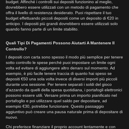
budget. Affinché i controlli sui depositi funzionino al meglio,
dovrebbero essere utilizzati con un metodo di pagamento che
offra il livello di resistenza desiderato. Puoi rispettare il tuo
budget effettuando piccoli depositi come un deposito di €20 in
anticipo. I depositi più grandi dovrebbero essere utilizzati solo
quando fanno parte di un limite stabilito.
Quali Tipi Di Pagamenti Possono Aiutarti A Mantenere Il
Controllo?
I depositi con carta sono spesso il modo più semplice per tenere
sotto controllo le spese perché puoi impostare un limite ogni
volta ed evitare di aggiungere altro denaro sul momento. Ad
esempio, è più facile tenere traccia di quanto hai speso se
depositi €50 una sola volta invece di diversi importi più piccoli
durante una sessione. Per tenere separati i soldi del gioco
d'azzardo da quelli della spesa quotidiana, i portafogli elettronici
possono essere utili. Versare prima un importo pianificato nel
portafoglio e poi utilizzare quel saldo per depositare, ad
esempio €30, potrebbe funzionare. Questo passaggio
aggiuntivo può creare una pausa naturale prima di depositare di
nuovo.
Chi preferisce finanziare il proprio account lentamente e con