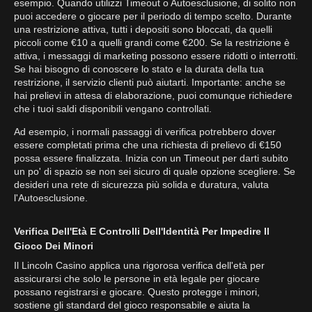
esempio. Quando utilizzi Timeout o Autoesclusione, di solito non
puoi accedere o giocare per il periodo di tempo scelto. Durante
una restrizione attiva, tutti i depositi sono bloccati, da quelli
piccoli come €10 a quelli grandi come €200. Se la restrizione è
attiva, i messaggi di marketing possono essere ridotti o interrotti.
Se hai bisogno di conoscere lo stato e la durata della tua
restrizione, il servizio clienti può aiutarti. Importante: anche se
hai prelievi in attesa di elaborazione, puoi comunque richiedere
che i tuoi saldi disponibili vengano controllati.
Ad esempio, i normali passaggi di verifica potrebbero dover
essere completati prima che una richiesta di prelievo di €150
possa essere finalizzata. Inizia con un Timeout per darti subito
un po' di spazio se non sei sicuro di quale opzione scegliere. Se
desideri una rete di sicurezza più solida e duratura, valuta
l'Autoesclusione.
Verifica Dell'Età E Controlli Dell'Identità Per Impedire Il
Gioco Dei Minori
Il Lincoln Casino applica una rigorosa verifica dell'età per
assicurarsi che solo le persone in età legale per giocare
possano registrarsi e giocare. Questo protegge i minori,
sostiene gli standard del gioco responsabile e aiuta la