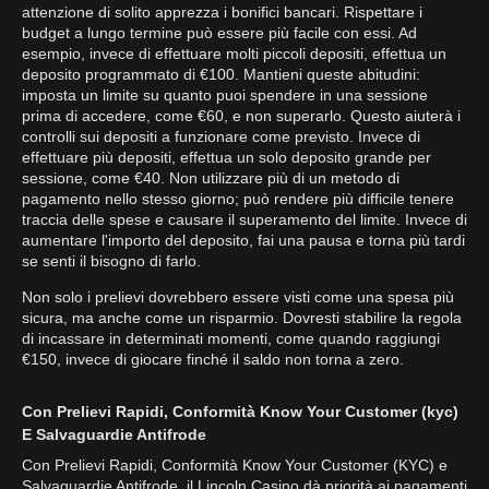
attenzione di solito apprezza i bonifici bancari. Rispettare i
budget a lungo termine può essere più facile con essi. Ad
esempio, invece di effettuare molti piccoli depositi, effettua un
deposito programmato di €100. Mantieni queste abitudini:
imposta un limite su quanto puoi spendere in una sessione
prima di accedere, come €60, e non superarlo. Questo aiuterà i
controlli sui depositi a funzionare come previsto. Invece di
effettuare più depositi, effettua un solo deposito grande per
sessione, come €40. Non utilizzare più di un metodo di
pagamento nello stesso giorno; può rendere più difficile tenere
traccia delle spese e causare il superamento del limite. Invece di
aumentare l'importo del deposito, fai una pausa e torna più tardi
se senti il bisogno di farlo.
Non solo i prelievi dovrebbero essere visti come una spesa più
sicura, ma anche come un risparmio. Dovresti stabilire la regola
di incassare in determinati momenti, come quando raggiungi
€150, invece di giocare finché il saldo non torna a zero.
Con Prelievi Rapidi, Conformità Know Your Customer (kyc)
E Salvaguardie Antifrode
Con Prelievi Rapidi, Conformità Know Your Customer (KYC) e
Salvaguardie Antifrode, il Lincoln Casino dà priorità ai pagamenti