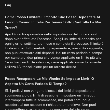
Faq
Come Posso Limitare L'Importo Che Posso Depositare Al
Lincoln Casino In Italia Per Tenere Sotto Controllo Le Mie
Spese?
Apri Gioco Responsabile nelle impostazioni del tuo account
dopo aver effettuato l'accesso. Scegli un limite di deposito per
ogni giorno, settimana o mese e completa il processo. Il limite è
lo stesso per tutti i metodi di pagamento e, una volta raggiunto,
non puoi effettuare altri depositi. Hai un certo periodo di tempo
per cambiare idea prima che venga applicato un limite più alto.
Se richiedi un limite inferiore, viene applicato immediatamente.
Utilizza l'Autoesclusione per un arresto deciso.
Posso Recuperare Le Mie Vincite Se Imposto Limiti O
Aspetto Un Certo Periodo Di Tempo?
Sì. I prelievi non vengono bloccati dai limiti di deposito o di
scommessa o dai limiti di sessione. Impostare un Timeout
interromperà tutte le scommesse, ma potrai comunque
accedere al tuo account e richiedere un prelievo. Non puoi
scommettere o accedere ad alcune aree del sito se sei