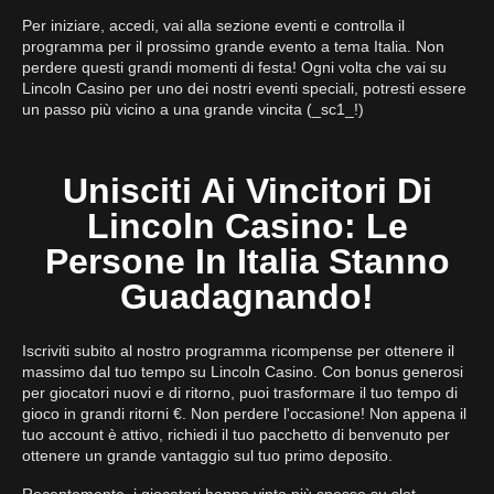
Per iniziare, accedi, vai alla sezione eventi e controlla il
programma per il prossimo grande evento a tema Italia. Non
perdere questi grandi momenti di festa! Ogni volta che vai su
Lincoln Casino per uno dei nostri eventi speciali, potresti essere
un passo più vicino a una grande vincita (_sc1_!)
Unisciti Ai Vincitori Di
Lincoln Casino: Le
Persone In Italia Stanno
Guadagnando!
Iscriviti subito al nostro programma ricompense per ottenere il
massimo dal tuo tempo su Lincoln Casino. Con bonus generosi
per giocatori nuovi e di ritorno, puoi trasformare il tuo tempo di
gioco in grandi ritorni €. Non perdere l'occasione! Non appena il
tuo account è attivo, richiedi il tuo pacchetto di benvenuto per
ottenere un grande vantaggio sul tuo primo deposito.