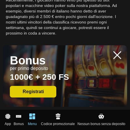
Recentemente, i giocatori hanno vinto più spesso su slot
popolari e macchine video poker sulla nostra piattaforma. Ad
esempio, diversi membri di italiano hanno detto di aver
guadagnato più di 2.500 € entro pochi giorni dall'iscrizione. I
nostri ultimi vincitori della classifica ricevono premi ogni
settimana, quindi se continui a giocare, potresti essere il
prossimo in coda a vincere.
Sperimenta Prelievi Sicuri E Gioco
Bonus
Equo
per primo deposito
La nostra priorità principale è transazioni rapide e sicure. I
1000€ + 250 FS
prelievi vengono elaborati entro 48 ore e puoi scegliere tra
diverse opzioni bancarie per soddisfare le tue esigenze. Lincoln
Casino ha audit indipendenti di tutti i suoi giochi, il che assicura
Registrati
che ogni giro e mano sia casuale. Questo garantisce che tutti
abbiano una possibilità equa di vincere in grande.
Controlla la nostra pagina promozioni, che aggiorniamo spesso,
e iscriviti alle notifiche dell'account per migliorare le tue
possibilità. In questo modo, non perderai mai giri gratuiti, bonus
App
Bonus
Menu
Codice promozionale
Nessun bonus senza deposito
di ricarica o tornei speciali. Nuovi giochi vengono aggiunti ogni