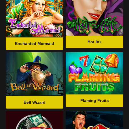
Hot Ink
Enchanted Mermaid
Flaming Fruits
Bell Wizard