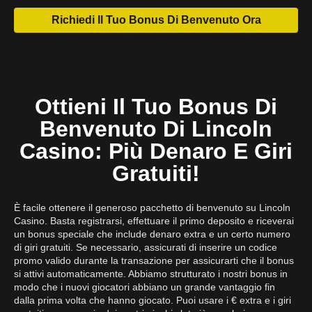
Richiedi Il Tuo Bonus Di Benvenuto Ora
Ottieni Il Tuo Bonus Di
Benvenuto Di Lincoln
Casino: Più Denaro E Giri
Gratuiti!
È facile ottenere il generoso pacchetto di benvenuto su Lincoln
Casino. Basta registrarsi, effettuare il primo deposito e riceverai
un bonus speciale che include denaro extra e un certo numero
di giri gratuiti. Se necessario, assicurati di inserire un codice
promo valido durante la transazione per assicurarti che il bonus
si attivi automaticamente. Abbiamo strutturato i nostri bonus in
modo che i nuovi giocatori abbiano un grande vantaggio fin
dalla prima volta che hanno giocato. Puoi usare i € extra e i giri