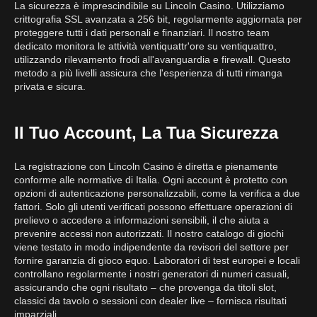
La sicurezza è imprescindibile su Lincoln Casino. Utilizziamo
crittografia SSL avanzata a 256 bit, regolarmente aggiornata per
proteggere tutti i dati personali e finanziari. Il nostro team
dedicato monitora le attività ventiquattr'ore su ventiquattro,
utilizzando rilevamento frodi all'avanguardia e firewall. Questo
metodo a più livelli assicura che l'esperienza di tutti rimanga
privata e sicura.
Il Tuo Account, La Tua Sicurezza
La registrazione con Lincoln Casino è diretta e pienamente
conforme alle normative di Italia. Ogni account è protetto con
opzioni di autenticazione personalizzabili, come la verifica a due
fattori. Solo gli utenti verificati possono effettuare operazioni di
prelievo o accedere a informazioni sensibili, il che aiuta a
prevenire accessi non autorizzati. Il nostro catalogo di giochi
viene testato in modo indipendente da revisori del settore per
fornire garanzia di gioco equo. Laboratori di test europei e locali
controllano regolarmente i nostri generatori di numeri casuali,
assicurando che ogni risultato – che provenga da titoli slot,
classici da tavolo o sessioni con dealer live – fornisca risultati
imparziali.