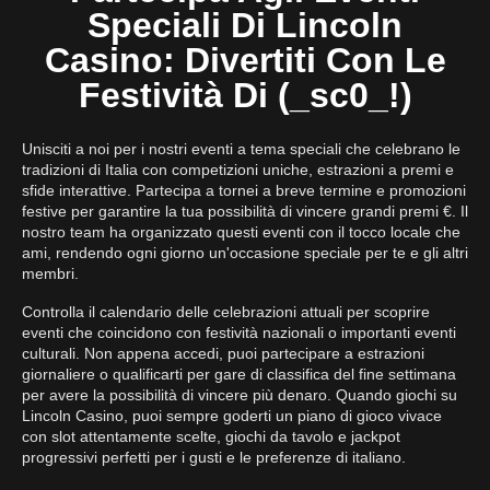
Speciali Di Lincoln
Casino: Divertiti Con Le
Festività Di (_sc0_!)
Unisciti a noi per i nostri eventi a tema speciali che celebrano le
tradizioni di Italia con competizioni uniche, estrazioni a premi e
sfide interattive. Partecipa a tornei a breve termine e promozioni
festive per garantire la tua possibilità di vincere grandi premi €. Il
nostro team ha organizzato questi eventi con il tocco locale che
ami, rendendo ogni giorno un'occasione speciale per te e gli altri
membri.
Controlla il calendario delle celebrazioni attuali per scoprire
eventi che coincidono con festività nazionali o importanti eventi
culturali. Non appena accedi, puoi partecipare a estrazioni
giornaliere o qualificarti per gare di classifica del fine settimana
per avere la possibilità di vincere più denaro. Quando giochi su
Lincoln Casino, puoi sempre goderti un piano di gioco vivace
con slot attentamente scelte, giochi da tavolo e jackpot
progressivi perfetti per i gusti e le preferenze di italiano.