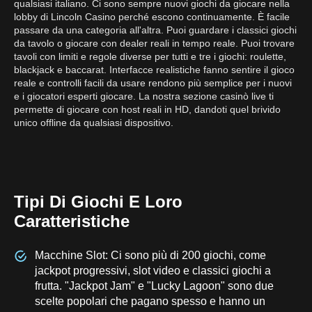
qualsiasi italiano. Ci sono sempre nuovi giochi da giocare nella
lobby di Lincoln Casino perché escono continuamente. È facile
passare da una categoria all'altra. Puoi guardare i classici giochi
da tavolo o giocare con dealer reali in tempo reale. Puoi trovare
tavoli con limiti e regole diverse per tutti e tre i giochi: roulette,
blackjack e baccarat. Interfacce realistiche fanno sentire il gioco
reale e controlli facili da usare rendono più semplice per i nuovi
e i giocatori esperti giocare. La nostra sezione casinò live ti
permette di giocare con host reali in HD, dandoti quel brivido
unico offline da qualsiasi dispositivo.
Tipi Di Giochi E Loro
Caratteristiche
Macchine Slot: Ci sono più di 200 giochi, come
jackpot progressivi, slot video e classici giochi a
frutta. "Jackpot Jam" e "Lucky Lagoon" sono due
scelte popolari che pagano spesso e hanno un