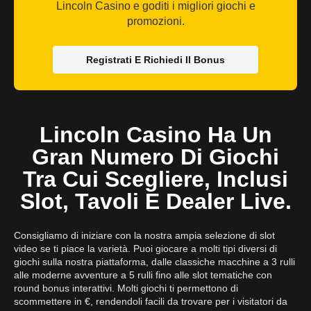
Lincoln Casino e goditi i migliori giochi e
promozioni.
Registrati E Richiedi Il Bonus
Lincoln Casino Ha Un
Gran Numero Di Giochi
Tra Cui Scegliere, Inclusi
Slot, Tavoli E Dealer Live.
Consigliamo di iniziare con la nostra ampia selezione di slot
video se ti piace la varietà. Puoi giocare a molti tipi diversi di
giochi sulla nostra piattaforma, dalle classiche macchine a 3 rulli
alle moderne avventure a 5 rulli fino alle slot tematiche con
round bonus interattivi. Molti giochi ti permettono di
scommettere in €, rendendoli facili da trovare per i visitatori da