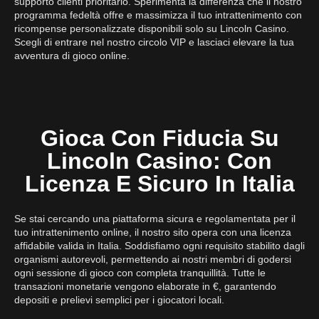
supporto clienti prioritario. Sperimenta la differenza che il nostro
programma fedeltà offre e massimizza il tuo intrattenimento con
ricompense personalizzate disponibili solo su Lincoln Casino.
Scegli di entrare nel nostro circolo VIP e lasciaci elevare la tua
avventura di gioco online.
Gioca Con Fiducia Su
Lincoln Casino: Con
Licenza E Sicuro In Italia
Se stai cercando una piattaforma sicura e regolamentata per il
tuo intrattenimento online, il nostro sito opera con una licenza
affidabile valida in Italia. Soddisfiamo ogni requisito stabilito dagli
organismi autorevoli, permettendo ai nostri membri di godersi
ogni sessione di gioco con completa tranquillità. Tutte le
transazioni monetarie vengono elaborate in €, garantendo
depositi e prelievi semplici per i giocatori locali.