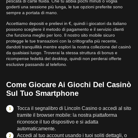
pescata di carte fluida. Che tu abbia pochi minuti o voglia
goderti una sessione più lunga, le tue opzioni preferite sono
sempre a portata di mano.
Accettiamo depositi e prelievi in €, quindi i giocatori da italiano
possono scegliere il metodo di pagamento e il servizio clienti
che funziona meglio per loro. Il nostro sito mobile sicuro
protegge le tue transazioni con la crittografia più recente,
dandoti tranquillità mentre esplori la nostra collezione del casinò
da qualsiasi luogo. Troverai la stessa struttura di bonus e
ricompense fedeltà del desktop, quindi non perderai offerte
esclusive passando al telefono.
Come Giocare Ai Giochi Del Casinò
Sul Tuo Smartphone
Tocca il segnalibro di Lincoln Casino o accedi al sito
tramite il browser mobile: la nostra piattaforma
riconosce il tuo dispositivo e si adatta
automaticamente.
Accedi al tuo account usando i tuoi soliti dettagli, o