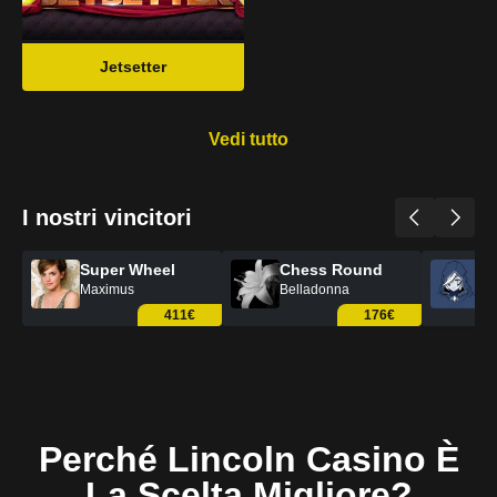
Jetsetter
Vedi tutto
I nostri vincitori
Super Wheel
Chess Round
Fl
Maximus
Belladonna
Co
411€
176€
Perché Lincoln Casino È
La Scelta Migliore?