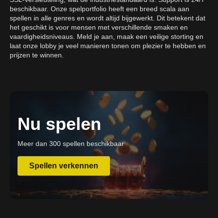
beschikbaar. Onze spelportfolio heeft een breed scala aan
spellen in alle genres en wordt altijd bijgewerkt. Dit betekent dat
het geschikt is voor mensen met verschillende smaken en
vaardigheidsniveaus. Meld je aan, maak een veilige storting en
laat onze lobby je veel manieren tonen om plezier te hebben en
prijzen te winnen.
Nu spelen
Meer dan 300 spellen beschikbaar
Spellen verkennen