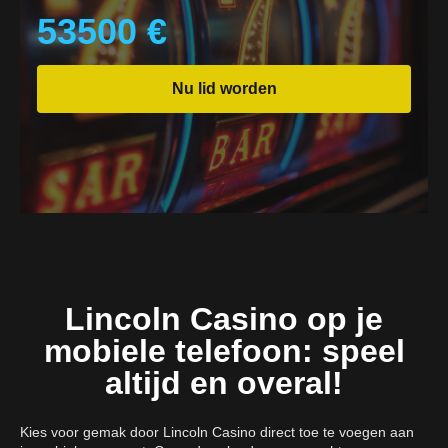
53500 €
Nu lid worden
Lincoln Casino op je
mobiele telefoon: speel
altijd en overal!
Kies voor gemak door Lincoln Casino direct toe te voegen aan