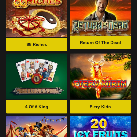
Return Of The Dead
88 Riches
4 Of A King
Fiery Kirin