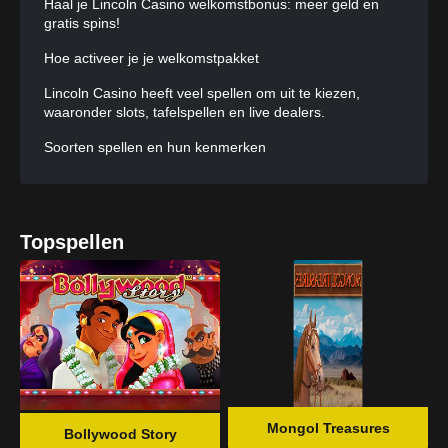
Haal je Lincoln Casino welkomstbonus: meer geld en
gratis spins!
Hoe activeer je je welkomstpakket
Lincoln Casino heeft veel spellen om uit te kiezen,
waaronder slots, tafelspellen en live dealers.
Soorten spellen en hun kenmerken
Lincoln Casino heeft wekelijkse acties die gratis spins,
cashback en toernooien omvatten.
Hoe haal je het meeste uit onze lopende casinodeals
Topspellen
Word lid van Lincoln Casino als VIP: krijg speciale
beloningen
Kenmerken van het VIP-programma
Speel met vertrouwen bij Lincoln Casino: gelicentieerd
en veilig in Nederland
Je account, je veiligheid
Incredible Hulk
Bollywood Story