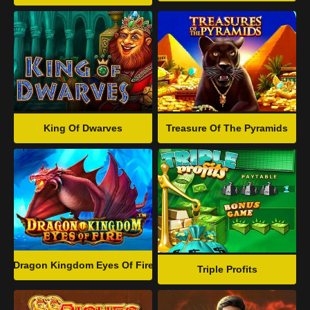
Lincoln Casino op je mobiele telefoon: speel altijd en
overal!
Hoe speel je casinospellen op je smartphone
Neem deel aan de speciale evenementen van Lincoln
Casino: beleef een geweldige tijd met Nederland
festiviteiten!
Hoogtepunten van onze Nederland shows
King Of Dwarves
Treasure Of The Pyramids
Sluit je aan bij de winnaars van Lincoln Casino: mensen
in Nederland verdienen geld!
Ervaar veilige opnames en eerlijk spel
Hoe haal je geld op bij Lincoln Casino: een stapsgewijze
handleiding
Dragon Kingdom Eyes Of Fire
Triple Profits