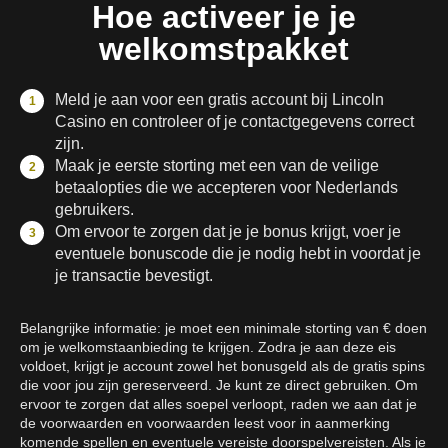
Hoe activeer je je
welkomstpakket
Meld je aan voor een gratis account bij Lincoln
Casino en controleer of je contactgegevens correct
zijn.
Maak je eerste storting met een van de veilige
betaalopties die we accepteren voor Nederlands
gebruikers.
Om ervoor te zorgen dat je je bonus krijgt, voer je
eventuele bonuscode die je nodig hebt in voordat je
je transactie bevestigt.
Belangrijke informatie: je moet een minimale storting van € doen
om je welkomstaanbieding te krijgen. Zodra je aan deze eis
voldoet, krijgt je account zowel het bonusgeld als de gratis spins
die voor jou zijn gereserveerd. Je kunt ze direct gebruiken. Om
ervoor te zorgen dat alles soepel verloopt, raden we aan dat je
de voorwaarden en voorwaarden leest voor in aanmerking
komende spellen en eventuele vereiste doorspelvereisten. Als je