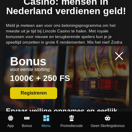
Casino: mensen in
Nederland verdienen geld!
Meld je meteen aan voor ons beloningsprogramma om het
meeste uit je tijd bij Lincoln Casino te halen. Met royale
bonussen voor nieuwe en terugkerende spelers kun je je
speeltijd omzetten in grote € rendementen. Mis het niet! Zodra
je account actief is, claim je je welkomstpakket om een grote
boost te krijgen op je eerste storting.
Bonus
Onlangs hebben spelers vaker gewonnen op populaire slots en
videopokermachines op ons platform. Zo hebben een aantal
voor eerste storting
Nederlands leden gemeld dat ze meer dan 2.500 € verdienden
1000€ + 250 FS
binnen enkele dagen na aanmelding. Onze laatste leaderboard-
winnaars krijgen elke week prijzen, dus als je blijft spelen, zou jij
de volgende in de rij kunnen zijn om te winnen.
Registreren
Ervaar veilige opnames en eerlijk
spel
App
Bonus
Menu
Promotiecode
Geen Stortingsbonus