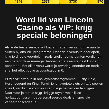
464€
257€
373€
87€
Word lid van Lincoln
Casino als VIP: krijg
speciale beloningen
Als je de beste service wilt krijgen, raden we aan om je aan te
sluiten bij ons VIP-programma. Door de niveaus te doorlopen,
krijg je directe voordelen, zoals sneller comp-punten verdienen,
een persoonlijke manager hebben en als eerste geld kunnen
opnemen. Met elk niveau wordt je ervaring lonender en merk je
snel het effect op je accountsaldo in €.
Er zijn vijf niveaus in ons loyaliteitsprogramma: Lucky, Epic,
Hero, Legend en King. Terwijl je je favoriete slots en tafelspellen
speelt, verdien je comp-punten die je helpen om te stijgen.
Naarmate je status stijgt, krijg je royale wekelijkse
herlaadbonussen, gepersonaliseerde deals en speciale
verjaardagscadeaus.