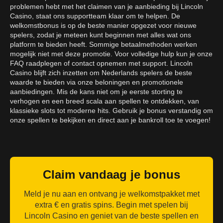
problemen hebt met het claimen van je aanbieding bij Lincoln
Casino, staat ons supportteam klaar om te helpen. De
welkomstbonus is op de beste manier opgezet voor nieuwe
spelers, zodat je meteen kunt beginnen met alles wat ons
platform te bieden heeft. Sommige betaalmethoden werken
mogelijk niet met deze promotie. Voor volledige hulp kun je onze
FAQ raadplegen of contact opnemen met support. Lincoln
Casino blijft zich inzetten om Nederlands spelers de beste
waarde te bieden via onze beloningen en promotionele
aanbiedingen. Mis de kans niet om je eerste storting te
verhogen en een breed scala aan spellen te ontdekken, van
klassieke slots tot moderne hits. Gebruik je bonus verstandig om
onze spellen te bekijken en direct aan je bankroll toe te voegen!
Claim vandaag je bonus
Meld je nu aan en ontvang je welkomstpakket met
extra € en gratis spins. Begin met spelen bij
Lincoln Casino en geniet van de beste spellen en