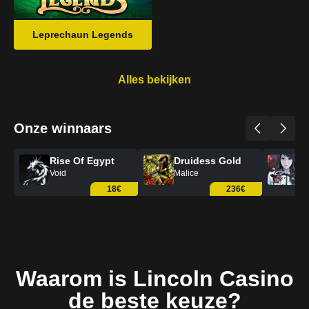
Leprechaun Legends
Alles bekijken
Onze winnaars
Rise Of Egypt
Druidess Gold
Lu
Void
Malice
Bu
18€
236€
Waarom is Lincoln Casino
de beste keuze?