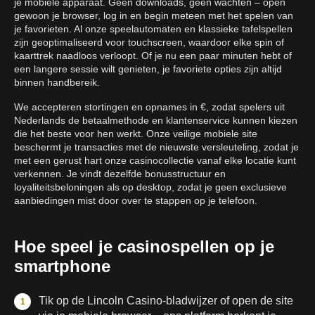
je mobiele apparaat. Geen downloads, geen wachten – open
gewoon je browser, log in en begin meteen met het spelen van
je favorieten. Al onze speelautomaten en klassieke tafelspellen
zijn geoptimaliseerd voor touchscreen, waardoor elke spin of
kaarttrek naadloos verloopt. Of je nu een paar minuten hebt of
een langere sessie wilt genieten, je favoriete opties zijn altijd
binnen handbereik.
We accepteren stortingen en opnames in €, zodat spelers uit
Nederlands de betaalmethode en klantenservice kunnen kiezen
die het beste voor hen werkt. Onze veilige mobiele site
beschermt je transacties met de nieuwste versleuteling, zodat je
met een gerust hart onze casinocollectie vanaf elke locatie kunt
verkennen. Je vindt dezelfde bonusstructuur en
loyaliteitsbeloningen als op desktop, zodat je geen exclusieve
aanbiedingen mist door over te stappen op je telefoon.
Hoe speel je casinospellen op je
smartphone
Tik op de Lincoln Casino-bladwijzer of open de site