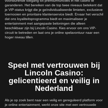
voortdurende toegang tot premiumfuncties in het casino te
garanderen. Het bereiken van de top twee niveaus betekent dat
je VIP-status krijgt die je geïndividualiseerde limieten, exclusieve
toernooien en prioritaire klantenservice biedt. Ervaar het verschil
dat ons loyaliteitsprogramma biedt en maximaliseer je
entertainment met aangepaste beloningen die alleen
beschikbaar zijn bij Lincoln Casino. Kies ervoor om ons VIP-
circuit te betreden en laat ons je online spelavontuur naar een
hoger niveau tillen.
Speel met vertrouwen bij
Lincoln Casino:
gelicentieerd en veilig in
Nederland
Als je op zoek bent naar een veilig en gereguleerd platform voor
je online entertainment, werkt onze site met een vertrouwde