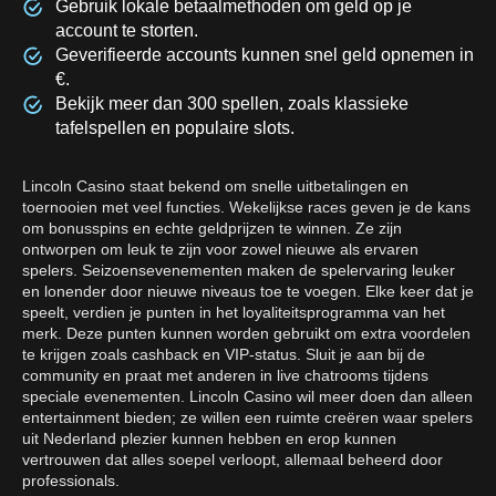
Gebruik lokale betaalmethoden om geld op je
account te storten.
Geverifieerde accounts kunnen snel geld opnemen in
€.
Bekijk meer dan 300 spellen, zoals klassieke
tafelspellen en populaire slots.
Lincoln Casino staat bekend om snelle uitbetalingen en
toernooien met veel functies. Wekelijkse races geven je de kans
om bonusspins en echte geldprijzen te winnen. Ze zijn
ontworpen om leuk te zijn voor zowel nieuwe als ervaren
spelers. Seizoensevenementen maken de spelervaring leuker
en lonender door nieuwe niveaus toe te voegen. Elke keer dat je
speelt, verdien je punten in het loyaliteitsprogramma van het
merk. Deze punten kunnen worden gebruikt om extra voordelen
te krijgen zoals cashback en VIP-status. Sluit je aan bij de
community en praat met anderen in live chatrooms tijdens
speciale evenementen. Lincoln Casino wil meer doen dan alleen
entertainment bieden; ze willen een ruimte creëren waar spelers
uit Nederland plezier kunnen hebben en erop kunnen
vertrouwen dat alles soepel verloopt, allemaal beheerd door
professionals.