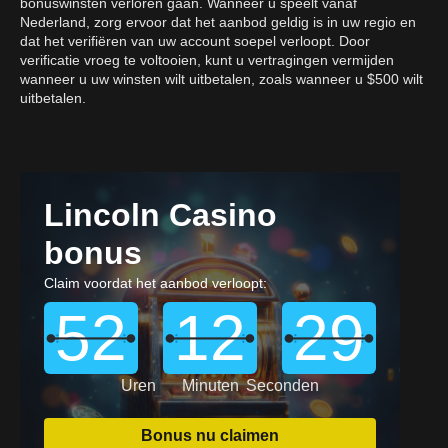
bonuswinsten verloren gaan. Wanneer u speelt vanaf
Nederland, zorg ervoor dat het aanbod geldig is in uw regio en
dat het verifiëren van uw account soepel verloopt. Door
verificatie vroeg te voltooien, kunt u vertragingen vermijden
wanneer u uw winsten wilt uitbetalen, zoals wanneer u $500 wilt
uitbetalen.
Lincoln Casino
bonus
Claim voordat het aanbod verloopt:
52
12
28
Uren
Minuten
Seconden
Bonus nu claimen