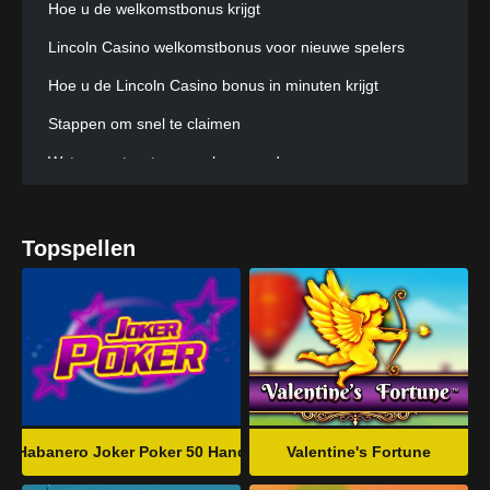
Hoe u de welkomstbonus krijgt
Lincoln Casino welkomstbonus voor nieuwe spelers
Hoe u de Lincoln Casino bonus in minuten krijgt
Stappen om snel te claimen
Wat u moet weten over bonuscodes en waar u ze
invoert
Waar u de Lincoln Casino bonuscode invoert
Topspellen
Inzetregels, maximale inzetlimieten en vervaldatums
van bonussen
Spellen die in aanmerking komen voor bonusspel en
bijdragepercentages
De beste Lincoln Casino promoties zijn voor mensen die
daar al hebben gespeeld
De VIP- en loyaliteitsprogramma's bij Lincoln Casino
Habanero Joker Poker 50 Hand
Valentine's Fortune
Aanmelden bij Lincoln Casino: accountinstelling en