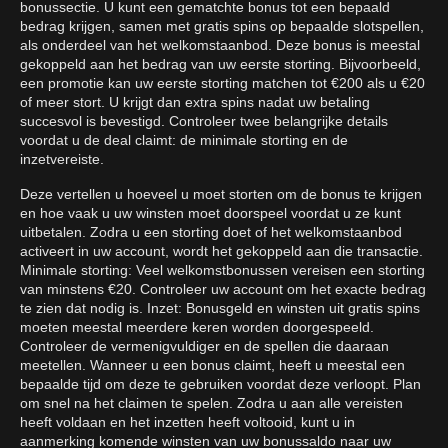
bonussectie. U kunt een gematchte bonus tot een bepaald
bedrag krijgen, samen met gratis spins op bepaalde slotspellen,
als onderdeel van het welkomstaanbod. Deze bonus is meestal
gekoppeld aan het bedrag van uw eerste storting. Bijvoorbeeld,
een promotie kan uw eerste storting matchen tot €200 als u €20
of meer stort. U krijgt dan extra spins nadat uw betaling
succesvol is bevestigd. Controleer twee belangrijke details
voordat u de deal claimt: de minimale storting en de
inzetvereiste.
Deze vertellen u hoeveel u moet storten om de bonus te krijgen
en hoe vaak u uw winsten moet doorspeel voordat u ze kunt
uitbetalen. Zodra u een storting doet of het welkomstaanbod
activeert in uw account, wordt het gekoppeld aan die transactie.
Minimale storting: Veel welkomstbonussen vereisen een storting
van minstens €20. Controleer uw account om het exacte bedrag
te zien dat nodig is. Inzet: Bonusgeld en winsten uit gratis spins
moeten meestal meerdere keren worden doorgespeeld.
Controleer de vermenigvuldiger en de spellen die daaraan
meetellen. Wanneer u een bonus claimt, heeft u meestal een
bepaalde tijd om deze te gebruiken voordat deze verloopt. Plan
om snel na het claimen te spelen. Zodra u aan alle vereisten
heeft voldaan en het inzetten heeft voltooid, kunt u in
aanmerking komende winsten van uw bonussaldo naar uw