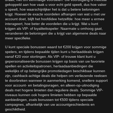
gekoppeld aan hoe vaak u voor echt geld speelt, dus hoe vaker
u speelt, hoe waarschijnlijker het is dat u betere beloningen
krijgt. Hoewel de exacte voordelen afhangen van wat u met uw
account doet, blijft het hoofdidee hetzelfde: hoe meer u ermee
interageert, hoe beter de voordelen die u krijgt. Wat u kunt
krijgen als VIP- of loyaliteitsspeler: Naarmate u omhoog gaat,
veranderen de beloningen die u krijgt van algemene deals naar
meer specifieke.
U kunt speciale bonussen waard tot €200 krijgen voor sommige
spelers, en tijdens bepaalde tijden kunt u herlaaddeals krijgen
vanaf €20 voor stortingen. Als VIP- of trouwe klant kunt u
gepersonaliseerde bonussen krijgen op basis van uw favoriete
spellen en activiteitspatronen, herlaadaanbiedingen die
wekelijks of op belangrijke promotiedagen beschikbaar kunnen
zijn, cashback-achtige deals die helpen om verliezende reeksen
te doorbreken wanneer in aanmerking komend, snellere support
voor account- en betalingsvragen, en alleen-op-uitnodiging
deals met hogere limieten dan reguliere deals. Sommige VIP-
niveaus kunnen ook hogere limieten hebben op bepaalde
aanbiedingen, zoals bonussen tot €500 tijdens speciale
campagnes, afhankelijk van uw accountgeschiedenis en
geschiktheid.