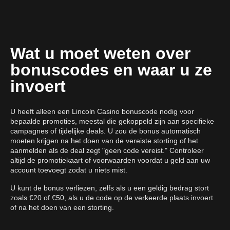
Wat u moet weten over
bonuscodes en waar u ze
invoert
U heeft alleen een Lincoln Casino bonuscode nodig voor
bepaalde promoties, meestal die gekoppeld zijn aan specifieke
campagnes of tijdelijke deals. U zou de bonus automatisch
moeten krijgen na het doen van de vereiste storting of het
aanmelden als de deal zegt "geen code vereist." Controleer
altijd de promotiekaart of voorwaarden voordat u geld aan uw
account toevoegt zodat u niets mist.
U kunt de bonus verliezen, zelfs als u een geldig bedrag stort
zoals €20 of €50, als u de code op de verkeerde plaats invoert
of na het doen van een storting.