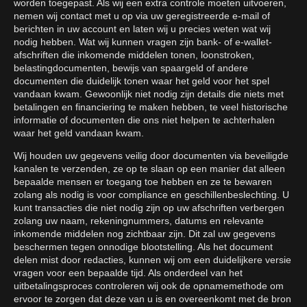
worden toegepast. Als wij een extra controle moeten uitvoeren,
nemen wij contact met u op via uw geregistreerde e-mail of
berichten in uw account en laten wij u precies weten wat wij
nodig hebben. Wat wij kunnen vragen zijn bank- of e-wallet-
afschriften die inkomende middelen tonen, loonstroken,
belastingdocumenten, bewijs van spaargeld of andere
documenten die duidelijk tonen waar het geld voor het spel
vandaan kwam. Gewoonlijk niet nodig zijn details die niets met
betalingen en financiering te maken hebben, te veel historische
informatie of documenten die ons niet helpen te achterhalen
waar het geld vandaan kwam.
Wij houden uw gegevens veilig door documenten via beveiligde
kanalen te verzenden, ze op te slaan op een manier dat alleen
bepaalde mensen er toegang toe hebben en ze te bewaren
zolang als nodig is voor compliance en geschillenbeslechting. U
kunt transacties die niet nodig zijn op uw afschriften verbergen
zolang uw naam, rekeningnummers, datums en relevante
inkomende middelen nog zichtbaar zijn. Dit zal uw gegevens
beschermen tegen onnodige blootstelling. Als het document
delen mist door redacties, kunnen wij om een duidelijkere versie
vragen voor een bepaalde tijd. Als onderdeel van het
uitbetalingsproces controleren wij ook de opnamemethode om
ervoor te zorgen dat deze van u is en overeenkomt met de bron