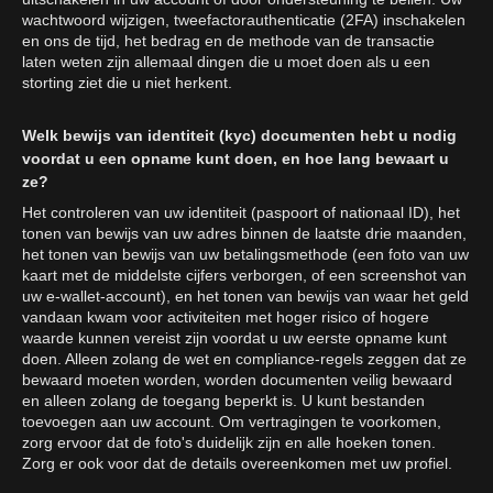
wachtwoord wijzigen, tweefactorauthenticatie (2FA) inschakelen
en ons de tijd, het bedrag en de methode van de transactie
laten weten zijn allemaal dingen die u moet doen als u een
storting ziet die u niet herkent.
Welk bewijs van identiteit (kyc) documenten hebt u nodig
voordat u een opname kunt doen, en hoe lang bewaart u
ze?
Het controleren van uw identiteit (paspoort of nationaal ID), het
tonen van bewijs van uw adres binnen de laatste drie maanden,
het tonen van bewijs van uw betalingsmethode (een foto van uw
kaart met de middelste cijfers verborgen, of een screenshot van
uw e-wallet-account), en het tonen van bewijs van waar het geld
vandaan kwam voor activiteiten met hoger risico of hogere
waarde kunnen vereist zijn voordat u uw eerste opname kunt
doen. Alleen zolang de wet en compliance-regels zeggen dat ze
bewaard moeten worden, worden documenten veilig bewaard
en alleen zolang de toegang beperkt is. U kunt bestanden
toevoegen aan uw account. Om vertragingen te voorkomen,
zorg ervoor dat de foto's duidelijk zijn en alle hoeken tonen.
Zorg er ook voor dat de details overeenkomen met uw profiel.