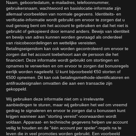
Naam, geboortedatum, e-mailadres, telefoonnummer,
gebruikersnaam, wachtwoord en basislocatie-informatie zijn
allemaal voorbeelden van normale gegevens. Identiteits- en
verificatie-informatie wordt gebruikt om ervoor te zorgen dat u
oud genoeg bent om het account te gebruiken en dat het niet is
gebruikt of gekopieerd door iemand anders. Bewijs van identiteit
en bewijs van adres kunnen worden gevraagd als onderdeel
van risicobeoordelingen en wettelijke vereisten.
Betalingseigendom kan ook worden gecontroleerd om ervoor te
zorgen dat het account toebehoort aan de persoon die het
financiert. Deze informatie wordt gebruikt om stortingen en
opnames te verwerken en om ervoor te zorgen dat bonusregels
eerlijk worden nageleefd. U kunt bijvoorbeeld €50 storten of
€500 opnemen. Dit kan ook betalingsmethode-identificatoren en
antifraudesignalen omvatten die aan een transactie zijn
gekoppeld.
Wij gebruiken deze informatie niet om u irrelevante
aanbiedingen te sturen, maar wij gebruiken het wel om vreemd
gedrag te signaleren en ervoor te zorgen dat u bonussen kunt
krijgen wanneer aan "storting vereist"-voorwaarden wordt
voldaan. Apparaat- en technische gegevens helpen uw account
veilig te houden en de "één account per speler"-regels na te
leven die in veel promoties worden gebruikt. Een voorbeeld