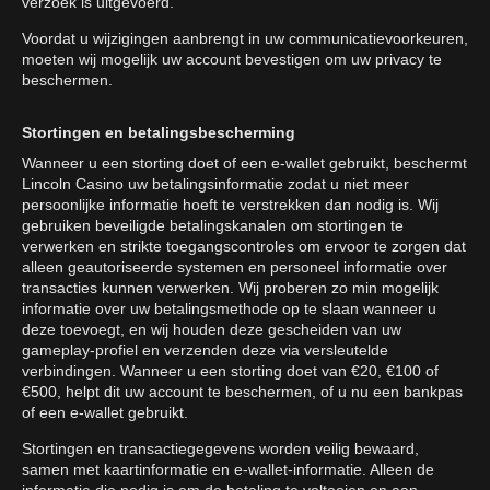
verzoek is uitgevoerd.
Voordat u wijzigingen aanbrengt in uw communicatievoorkeuren,
moeten wij mogelijk uw account bevestigen om uw privacy te
beschermen.
Stortingen en betalingsbescherming
Wanneer u een storting doet of een e-wallet gebruikt, beschermt
Lincoln Casino uw betalingsinformatie zodat u niet meer
persoonlijke informatie hoeft te verstrekken dan nodig is. Wij
gebruiken beveiligde betalingskanalen om stortingen te
verwerken en strikte toegangscontroles om ervoor te zorgen dat
alleen geautoriseerde systemen en personeel informatie over
transacties kunnen verwerken. Wij proberen zo min mogelijk
informatie over uw betalingsmethode op te slaan wanneer u
deze toevoegt, en wij houden deze gescheiden van uw
gameplay-profiel en verzenden deze via versleutelde
verbindingen. Wanneer u een storting doet van €20, €100 of
€500, helpt dit uw account te beschermen, of u nu een bankpas
of een e-wallet gebruikt.
Stortingen en transactiegegevens worden veilig bewaard,
samen met kaartinformatie en e-wallet-informatie. Alleen de
informatie die nodig is om de betaling te voltooien en aan