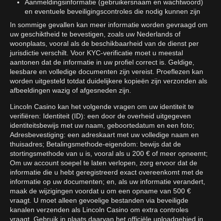
Aanmeldingsinformatie (gebruikersnaam en wachtwoord)
en eventuele beveiligingscontroles die nodig kunnen zijn
In sommige gevallen kan meer informatie worden gevraagd om
uw geschiktheid te bevestigen, zoals uw Nederlands of
woonplaats, vooral als de beschikbaarheid van de dienst per
jurisdictie verschilt. Voor KYC-verificatie moet u meestal
aantonen dat de informatie in uw profiel correct is. Geldige,
leesbare en volledige documenten zijn vereist. Proeflezen kan
worden uitgesteld totdat duidelijkere kopieën zijn verzonden als
afbeeldingen wazig of afgesneden zijn.
Lincoln Casino kan het volgende vragen om uw identiteit te
verifiëren: Identiteit (ID): een door de overheid uitgegeven
identiteitsbewijs met uw naam, geboortedatum en een foto;
Adresbevestiging: een adreskaart met uw volledige naam en
thuisadres; Betalingsmethode-eigendom: bewijs dat de
stortingsmethode van u is, vooral als u 200 € of meer opneemt;
Om uw account soepel te laten verlopen, zorg ervoor dat de
informatie die u hebt geregistreerd exact overeenkomt met de
informatie op uw documenten; en, als uw informatie verandert,
maak de wijzigingen voordat u om een opname van 500 €
vraagt. U moet alleen gevoelige bestanden via beveiligde
kanalen verzenden als Lincoln Casino om extra controles
vraagt. Gebruik in plaats daarvan het officiële uploadgebied in