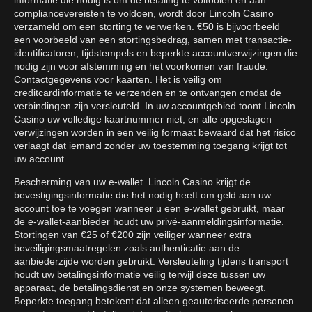
compliancevereisten te voldoen, wordt door Lincoln Casino
verzameld om een storting te verwerken. €50 is bijvoorbeeld
een voorbeeld van een stortingsbedrag, samen met transactie-
identificatoren, tijdstempels en beperkte accountverwijzingen die
nodig zijn voor afstemming en het voorkomen van fraude.
Contactgegevens voor kaarten. Het is veilig om
creditcardinformatie te verzenden en te ontvangen omdat de
verbindingen zijn versleuteld. In uw accountgebied toont Lincoln
Casino uw volledige kaartnummer niet, en alle opgeslagen
verwijzingen worden in een veilig formaat bewaard dat het risico
verlaagt dat iemand zonder uw toestemming toegang krijgt tot
uw account.
Bescherming van uw e-wallet. Lincoln Casino krijgt de
bevestigingsinformatie die het nodig heeft om geld aan uw
account toe te voegen wanneer u een e-wallet gebruikt, maar
de e-wallet-aanbieder houdt uw privé-aanmeldingsinformatie.
Stortingen van €25 of €200 zijn veiliger wanneer extra
beveiligingsmaatregelen zoals authenticatie aan de
aanbiederzijde worden gebruikt. Versleuteling tijdens transport
houdt uw betalingsinformatie veilig terwijl deze tussen uw
apparaat, de betalingsdienst en onze systemen beweegt.
Beperkte toegang betekent dat alleen geautoriseerde personen