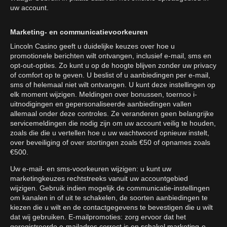
uw account.
Marketing- en communicatievoorkeuren
Lincoln Casino geeft u duidelijke keuzes over hoe u
promotionele berichten wilt ontvangen, inclusief e-mail, sms en
opt-out-opties. Zo kunt u op de hoogte blijven zonder uw privacy
of comfort op te geven. U beslist of u aanbiedingen per e-mail,
sms of helemaal niet wilt ontvangen. U kunt deze instellingen op
elk moment wijzigen. Meldingen over bonussen, toernoo i-
uitnodigingen en gepersonaliseerde aanbiedingen vallen
allemaal onder deze controles. Ze veranderen geen belangrijke
servicemeldingen die nodig zijn om uw account veilig te houden,
zoals die die u vertellen hoe u uw wachtwoord opnieuw instelt,
over beveiliging of over stortingen zoals €50 of opnames zoals
€500.
Uw e-mail- en sms-voorkeuren wijzigen: u kunt uw
marketingkeuzes rechtstreeks vanuit uw accountgebied
wijzigen. Gebruik indien mogelijk de communicatie-instellingen
om kanalen in of uit te schakelen, de soorten aanbiedingen te
kiezen die u wilt en de contactgegevens te bevestigen die u wilt
dat wij gebruiken. E-mailpromoties: zorg ervoor dat het
geregistreerde e-mailadres correct is en schakel marketing-e-