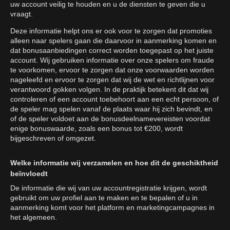
uw account veilig te houden en u de diensten te geven die u
vraagt.
Deze informatie helpt ons er ook voor te zorgen dat promoties
alleen naar spelers gaan die daarvoor in aanmerking komen en
dat bonusaanbiedingen correct worden toegepast op het juiste
account. Wij gebruiken informatie over onze spelers om fraude
te voorkomen, ervoor te zorgen dat onze voorwaarden worden
nageleefd en ervoor te zorgen dat wij de wet en richtlijnen voor
verantwoord gokken volgen. In de praktijk betekent dit dat wij
controleren of een account toebehoort aan een echt persoon, of
de speler mag spelen vanaf de plaats waar hij zich bevindt, en
of de speler voldoet aan de bonusdeelnamevereisten voordat
enige bonuswaarde, zoals een bonus tot €200, wordt
bijgeschreven of omgezet.
Welke informatie wij verzamelen en hoe dit de geschiktheid
beïnvloedt
De informatie die wij van uw accountregistratie krijgen, wordt
gebruikt om uw profiel aan te maken en te bepalen of u in
aanmerking komt voor het platform en marketingcampagnes in
het algemeen.