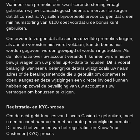
Wanneer een promotie een kwalificerende storting vraagt,
gebruiken wij uw transactiegeschiedenis om ervoor te zorgen
dat dit correct is. Wij zullen bijvoorbeeld ervoor zorgen dat u een
minimumstorting van €100 doet voordat u de bonus kunt
gebruiken.
Om ervoor te zorgen dat alle spelers dezelfde promoties krijgen,
als aan de vereisten niet wordt voldaan, kan de bonus niet
worden gegeven, worden gewijzigd of worden ingetrokken. Als
de informatie over uw account verandert, kunnen wij om nieuw
bewijs vragen om uw profiel up-to-date te houden. Dit is vooral
belangrijk wanneer u belangrijke details wijzigt zoals uw naam,
adres of de betalingsmethode die u gebruikt om opnames te
doen, aangezien deze wijzigingen een directe invloed kunnen
hebben op zowel de beveiliging van uw account als uw
vermogen om bonussen te krijgen.
Registratie- en KYC-proces
Om de echt-geld-functies van Lincoln Casino te gebruiken, moet
u een account aanmaken met accurate persoonlijke informatie.
Dit omvat het voltooien van het registratie- en Know Your
Customer (KYC)-proces.