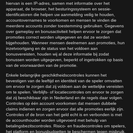
hiervan is een IP-adres, samen met informatie over het
apparaat, de browser, het besturingssysteem en sessie-
identificatoren die helpen uw aanmelding veilig te houden,
accountovernames te voorkomen en mensen te vinden die
meerdere accounts zonder toestemming gebruiken. Gegevens
over gameplay en bonusactiviteit helpen ervoor te zorgen dat
promoties correct worden uitgegeven en dat ze worden
bijgehouden. Wanneer mensen deelnemen aan promoties, hun
inzetvoortgang en de status van het voldoen aan
bonusvereisten, houden wij al deze informatie bij zodat
bonussen worden uitgegeven, beperkt of ingetrokken op basis
van de voorwaarden van de promotie.
Enkele belangrijke geschiktheidscontroles kunnen het
bevestigen van de leeftijd en identiteit van de speler omvatten
om ervoor te zorgen dat zij voldoen aan de wettelijke vereisten
om te spelen. Verblijfs- of locatiecontroles om ervoor te zorgen
dat zij beschikbaar zijn in Nederland en de regels daar volgen.
Controles op één account voorkomen dat mensen dubbele
claims indienen en zorgen ervoor dat alle promoties eerlijk zijn.
Controles of de bron van het geld echt is en verbonden is met
de accounthouder worden uitgevoerd met behulp van
betalingsbezitscontroles. Risico- en fraudecontroles om spelers,
het platform en bonusbudgetten te beschermen tegen misbruik.