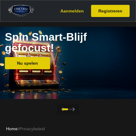
Aanmelden
Registreren
Spin Smart-Blijf
gefocust!
Nu spelen
Home
Privacybeleid