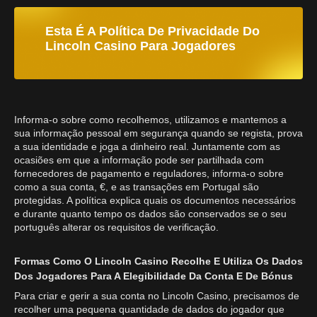
Esta É A Política De Privacidade Do
Lincoln Casino Para Jogadores
Informa-o sobre como recolhemos, utilizamos e mantemos a
sua informação pessoal em segurança quando se regista, prova
a sua identidade e joga a dinheiro real. Juntamente com as
ocasiões em que a informação pode ser partilhada com
fornecedores de pagamento e reguladores, informa-o sobre
como a sua conta, €, e as transações em Portugal são
protegidas. A política explica quais os documentos necessários
e durante quanto tempo os dados são conservados se o seu
português alterar os requisitos de verificação.
Formas Como O Lincoln Casino Recolhe E Utiliza Os Dados
Dos Jogadores Para A Elegibilidade Da Conta E De Bónus
Para criar e gerir a sua conta no Lincoln Casino, precisamos de
recolher uma pequena quantidade de dados do jogador que