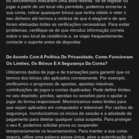
ou documentos indicarem uma área restrita. Se se registar ou
jogar a partir de um local não permitido, podemos encerrar a
sua conta, retirar quaisquer bónus que tenha obtido e reter o
seu dinheiro até termos a certeza de que é elegível e de que
foram efetuadas todas as verificações necessárias. Para evitar
problemas, certifique-se de que introduz informação correta
sobre o seu local de residência e, se viajar frequentemente,
contacte o suporte antes de depositar.
De Acordo Com A Política De Privacidade, Como Funcionam
Os Limites, Os Bónus E A Segurança Da Conta?
Utilizamos dados de jogo e de transações para garantir que os
termos dos bónus são aplicados corretamente. Por exemplo,
verificamos o progresso de apostas, apostas máximas,
contribuições de jogos e contas duplicadas. Pode definir limites
no seu depósito, perdas, apostas ou sessões para o ajudar a
jogar de forma responsável. Memorizamos estes limites para
que sejam aplicados em computador e telemóvel. Por razões de
segurança, monitorizamos os inícios de sessão e a atividade de
pagamento para detetar qualquer coisa suspeita. Para proteger
o seu €, podemos solicitar prova ou suspender
temporariamente os levantamentos. Para manter a sua conta
segura, utilize uma palavra-passe única, ative a autenticação de