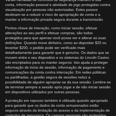
conta, informação pessoal e atividade de jogo protegidas contra
visualização por pessoas não autorizadas. Estes passos
destinam-se a reduzir o risco de apropriação de conta e a
manter a informação privada segura durante a transmissão.
Pontos-chave de interação, como iniciar sessão, efetuar
alterações ao seu perfil e efetuar compras, são todos
protegidos para que apenas você possa ver e alterar as suas
definições. Quando move dinheiro, como ao depositar $20 ou
levantar $200, o pedido pode ser verificado mais
detalhadamente para garantir que é genuíno. Os dados que se
movem entre o seu dispositivo e os sistemas do Lincoln Casino
são encriptados para os manter seguros. Isto ajuda a proteger
informação de início de sessão, informação de pagamento e
comunicações da conta contra interceção. Em redes públicas
ou partilhadas, a gestão segura de sessões reduz a
possibilidade de alguém apropriar-se da sua sessão. Lembre-se
de terminar sempre a sessão após jogar e de não iniciar sessão
em dispositivos utilizados por outras pessoas.
A proteção em repouso também é utilizada quando apropriado
para garantir que os dados da conta armazenados estão
seguros através da limitação do acesso e da implementação de
controlos de segurança. Os campos sensíveis são protegidos