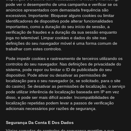
pode ver o desempenho de uma campanha e verificar se os
anúncios apresentados com demasiada frequência são
excessivos. Importante: Bloquear alguns cookies ou limitar
identificadores de dispositivo pode alterar funcionalidades
importantes, como a duração do seu início de sessão, a
verificação de fraudes e a duração da sua sessão enquanto
joga no telemóvel. Limpar cookies e dados do site nas
definições do seu navegador móvel é uma forma comum de
trabalhar com estes controlos.
Pode impedir cookies e rastreamento de terceiros utilizando os
controlos do seu navegador. Nas definições de privacidade do
sistema, pode repor ou limitar o ID de publicidade do seu
dispositivo. Pode ativar ou desativar as permissões de
localização para o seu navegador (e, se solicitado, para o site
do casino). Se desativar as permissões de localização, o serviço
pode utilizar inferência de localização baseada em IP em vez
disso, e pode ser mais difícil aceder. Incompatibilidades de
localização repetidas podem levar a passos de verificação
adicionais necessários por razões de segurança.
Segurança Da Conta E Dos Dados
Várias camadas de controlos de segurança mantêm a sua