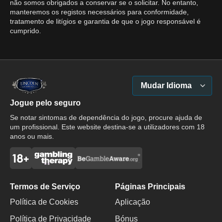
não somos obrigados a conservar se o solicitar. No entanto,
manteremos os registos necessários para conformidade,
tratamento de litígios e garantia de que o jogo responsável é
cumprido.
Mudar Idioma
Jogue pelo seguro
Se notar sintomas de dependência do jogo, procure ajuda de
um profissional. Este website destina-se a utilizadores com 18
anos ou mais.
Termos de Serviço
Páginas Principais
Política de Cookies
Aplicação
Política de Privacidade
Bónus