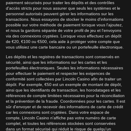
paiement sécurisés pour traiter les dépôts et des contrôles
d'accès stricts pour nous assurer que seuls les systèmes et le
personnel autorisés peuvent gérer les informations sur les
transactions. Nous essayons de stocker le moins d'informations
possible sur votre méthode de paiement lorsque vous l'ajoutez,
et nous la gardons séparée de votre profil de jeu et l'envoyons
via des connexions cryptées. Lorsque vous effectuez un dépôt
de €20, €100 ou €500, cela aide à protéger votre compte que
vous utilisiez une carte bancaire ou un portefeuille électronique.
Les dépôts et les registres de transactions sont conservés en
sécurité, ainsi que les informations sur les cartes et les
portefeuilles électroniques. Seules les informations nécessaires
pour effectuer le paiement et respecter les exigences de
conformité sont collectées par Lincoln Casino afin de traiter un
dépôt. Par exemple, €50 est un exemple de montant de dépôt,
ainsi que les identifiants de transaction, les horodatages et les
références de compte limitées nécessaires pour la réconciliation
et la prévention de la fraude. Coordonnées pour les cartes. Il est
sûr d'envoyer et de recevoir des informations de carte de crédit
car les connexions sont cryptées. Dans votre espace de
compte, Lincoln Casino n'affiche pas votre numéro de carte
complet, et toutes les références stockées sont conservées
dans un format sécurisé qui réduit le risque de quelqu'un