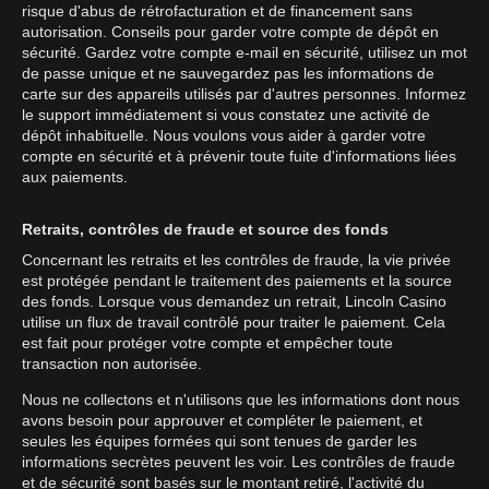
risque d'abus de rétrofacturation et de financement sans
autorisation. Conseils pour garder votre compte de dépôt en
sécurité. Gardez votre compte e-mail en sécurité, utilisez un mot
de passe unique et ne sauvegardez pas les informations de
carte sur des appareils utilisés par d'autres personnes. Informez
le support immédiatement si vous constatez une activité de
dépôt inhabituelle. Nous voulons vous aider à garder votre
compte en sécurité et à prévenir toute fuite d'informations liées
aux paiements.
Retraits, contrôles de fraude et source des fonds
Concernant les retraits et les contrôles de fraude, la vie privée
est protégée pendant le traitement des paiements et la source
des fonds. Lorsque vous demandez un retrait, Lincoln Casino
utilise un flux de travail contrôlé pour traiter le paiement. Cela
est fait pour protéger votre compte et empêcher toute
transaction non autorisée.
Nous ne collectons et n'utilisons que les informations dont nous
avons besoin pour approuver et compléter le paiement, et
seules les équipes formées qui sont tenues de garder les
informations secrètes peuvent les voir. Les contrôles de fraude
et de sécurité sont basés sur le montant retiré, l'activité du