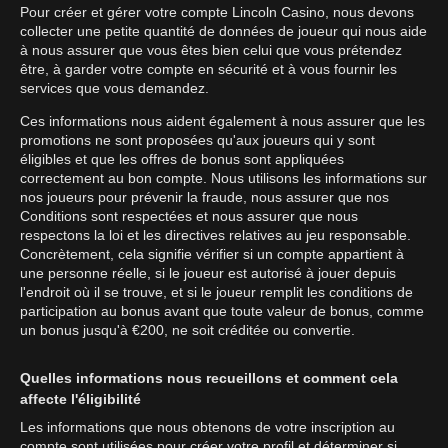
Pour créer et gérer votre compte Lincoln Casino, nous devons
collecter une petite quantité de données de joueur qui nous aide
à nous assurer que vous êtes bien celui que vous prétendez
être, à garder votre compte en sécurité et à vous fournir les
services que vous demandez.
Ces informations nous aident également à nous assurer que les
promotions ne sont proposées qu'aux joueurs qui y sont
éligibles et que les offres de bonus sont appliquées
correctement au bon compte. Nous utilisons les informations sur
nos joueurs pour prévenir la fraude, nous assurer que nos
Conditions sont respectées et nous assurer que nous
respectons la loi et les directives relatives au jeu responsable.
Concrètement, cela signifie vérifier si un compte appartient à
une personne réelle, si le joueur est autorisé à jouer depuis
l'endroit où il se trouve, et si le joueur remplit les conditions de
participation au bonus avant que toute valeur de bonus, comme
un bonus jusqu'à €200, ne soit créditée ou convertie.
Quelles informations nous recueillons et comment cela
affecte l'éligibilité
Les informations que nous obtenons de votre inscription au
compte sont utilisées pour créer votre profil et déterminer si