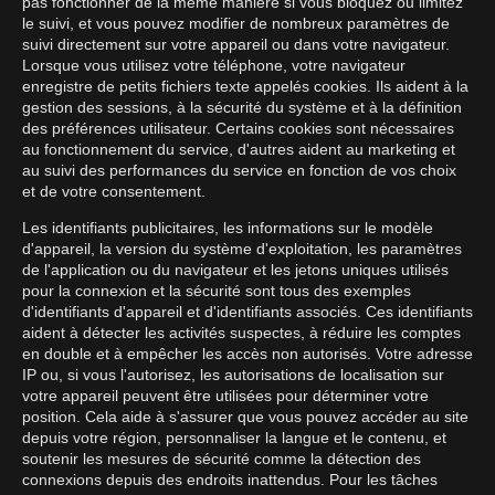
pas fonctionner de la même manière si vous bloquez ou limitez
le suivi, et vous pouvez modifier de nombreux paramètres de
suivi directement sur votre appareil ou dans votre navigateur.
Lorsque vous utilisez votre téléphone, votre navigateur
enregistre de petits fichiers texte appelés cookies. Ils aident à la
gestion des sessions, à la sécurité du système et à la définition
des préférences utilisateur. Certains cookies sont nécessaires
au fonctionnement du service, d'autres aident au marketing et
au suivi des performances du service en fonction de vos choix
et de votre consentement.
Les identifiants publicitaires, les informations sur le modèle
d'appareil, la version du système d'exploitation, les paramètres
de l'application ou du navigateur et les jetons uniques utilisés
pour la connexion et la sécurité sont tous des exemples
d'identifiants d'appareil et d'identifiants associés. Ces identifiants
aident à détecter les activités suspectes, à réduire les comptes
en double et à empêcher les accès non autorisés. Votre adresse
IP ou, si vous l'autorisez, les autorisations de localisation sur
votre appareil peuvent être utilisées pour déterminer votre
position. Cela aide à s'assurer que vous pouvez accéder au site
depuis votre région, personnaliser la langue et le contenu, et
soutenir les mesures de sécurité comme la détection des
connexions depuis des endroits inattendus. Pour les tâches