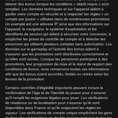
obtenir des bonus lorsque les conditions « dépôt requis » sont
remplies. Les données techniques et sur l'appareil aident à
garder votre compte en sécurité et à respecter les règles « un
compte par joueur » utilisées dans de nombreuses promotions.
Un exemple est une adresse IP, ainsi que des informations sur
l'appareil, le navigateur, le système d'exploitation et les
identifiants de session qui aident à sécuriser votre connexion, à
empêcher les prises de contrôle de compte et à détecter les
personnes qui utilisent plusieurs comptes sans autorisation. Les
données sur le gameplay et l'activité des bonus aident à
s'assurer que les promotions sont distribuées correctement et
qu'elles sont suivies. Lorsque les personnes participent à des
promotions, leur progression de mise et le statut de respect des
conditions de bonus, nous conservons toutes ces informations
afin que les bonus soient accordés, limités ou retirés selon les
termes de la promotion.
Certains contrôles d'éligibilité importants peuvent inclure la
confirmation de l'âge et de l'identité du joueur pour s'assurer
qu'il remplit les exigences légales pour jouer. Les vérifications
de résidence ou de localisation pour s'assurer qu'ils sont
disponibles dans France et qu'ils respectent les règles en
vigueur. Les vérifications de compte unique empêchent les gens
de faire des réclamations en double et s'assurent que toutes les