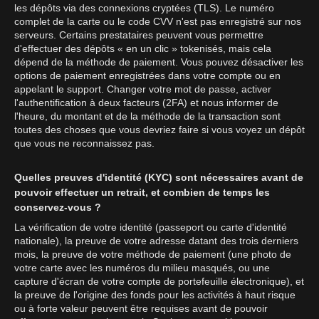
les dépôts via des connexions cryptées (TLS). Le numéro
complet de la carte ou le code CVV n'est pas enregistré sur nos
serveurs. Certains prestataires peuvent vous permettre
d'effectuer des dépôts « en un clic » tokenisés, mais cela
dépend de la méthode de paiement. Vous pouvez désactiver les
options de paiement enregistrées dans votre compte ou en
appelant le support. Changer votre mot de passe, activer
l'authentification à deux facteurs (2FA) et nous informer de
l'heure, du montant et de la méthode de la transaction sont
toutes des choses que vous devriez faire si vous voyez un dépôt
que vous ne reconnaissez pas.
Quelles preuves d'identité (KYC) sont nécessaires avant de
pouvoir effectuer un retrait, et combien de temps les
conservez-vous ?
La vérification de votre identité (passeport ou carte d'identité
nationale), la preuve de votre adresse datant des trois derniers
mois, la preuve de votre méthode de paiement (une photo de
votre carte avec les numéros du milieu masqués, ou une
capture d'écran de votre compte de portefeuille électronique), et
la preuve de l'origine des fonds pour les activités à haut risque
ou à forte valeur peuvent être requises avant de pouvoir