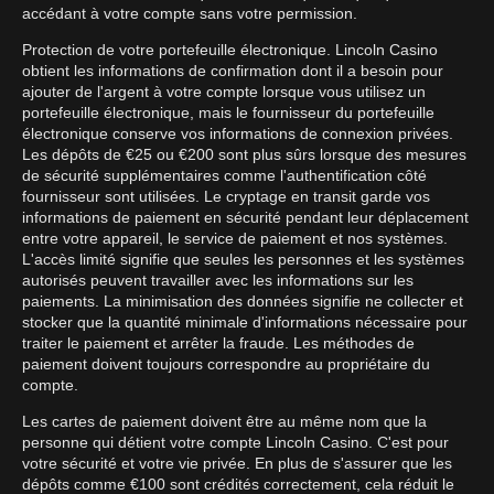
accédant à votre compte sans votre permission.
Protection de votre portefeuille électronique. Lincoln Casino
obtient les informations de confirmation dont il a besoin pour
ajouter de l'argent à votre compte lorsque vous utilisez un
portefeuille électronique, mais le fournisseur du portefeuille
électronique conserve vos informations de connexion privées.
Les dépôts de €25 ou €200 sont plus sûrs lorsque des mesures
de sécurité supplémentaires comme l'authentification côté
fournisseur sont utilisées. Le cryptage en transit garde vos
informations de paiement en sécurité pendant leur déplacement
entre votre appareil, le service de paiement et nos systèmes.
L'accès limité signifie que seules les personnes et les systèmes
autorisés peuvent travailler avec les informations sur les
paiements. La minimisation des données signifie ne collecter et
stocker que la quantité minimale d'informations nécessaire pour
traiter le paiement et arrêter la fraude. Les méthodes de
paiement doivent toujours correspondre au propriétaire du
compte.
Les cartes de paiement doivent être au même nom que la
personne qui détient votre compte Lincoln Casino. C'est pour
votre sécurité et votre vie privée. En plus de s'assurer que les
dépôts comme €100 sont crédités correctement, cela réduit le