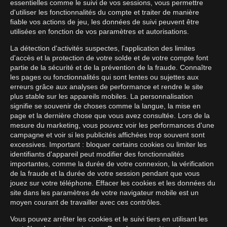
essentielles comme le suivi de vos sessions, vous permettre
d'utiliser les fonctionnalités du compte et traiter de manière
fiable vos actions de jeu, les données de suivi peuvent être
utilisées en fonction de vos paramètres et autorisations.
La détection d'activités suspectes, l'application des limites
d'accès et la protection de votre solde et de votre compte font
partie de la sécurité et de la prévention de la fraude. Connaître
les pages ou fonctionnalités qui sont lentes ou sujettes aux
erreurs grâce aux analyses de performance et rendre le site
plus stable sur les appareils mobiles. La personnalisation
signifie se souvenir de choses comme la langue, la mise en
page et la dernière chose que vous avez consultée. Lors de la
mesure du marketing, vous pouvez voir les performances d'une
campagne et voir si les publicités affichées trop souvent sont
excessives. Important : bloquer certains cookies ou limiter les
identifiants d'appareil peut modifier des fonctionnalités
importantes, comme la durée de votre connexion, la vérification
de la fraude et la durée de votre session pendant que vous
jouez sur votre téléphone. Effacer les cookies et les données du
site dans les paramètres de votre navigateur mobile est un
moyen courant de travailler avec ces contrôles.
Vous pouvez arrêter les cookies et le suivi tiers en utilisant les