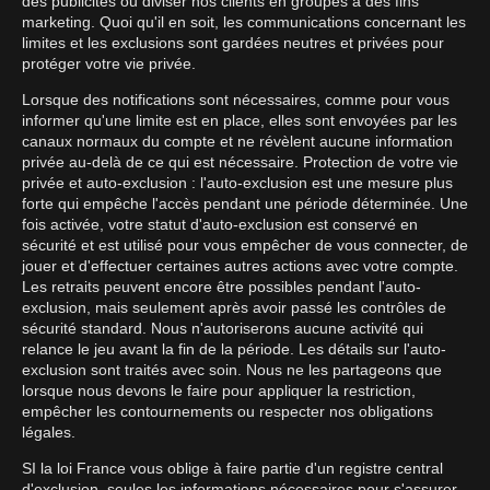
des publicités ou diviser nos clients en groupes à des fins
marketing. Quoi qu'il en soit, les communications concernant les
limites et les exclusions sont gardées neutres et privées pour
protéger votre vie privée.
Lorsque des notifications sont nécessaires, comme pour vous
informer qu'une limite est en place, elles sont envoyées par les
canaux normaux du compte et ne révèlent aucune information
privée au-delà de ce qui est nécessaire. Protection de votre vie
privée et auto-exclusion : l'auto-exclusion est une mesure plus
forte qui empêche l'accès pendant une période déterminée. Une
fois activée, votre statut d'auto-exclusion est conservé en
sécurité et est utilisé pour vous empêcher de vous connecter, de
jouer et d'effectuer certaines autres actions avec votre compte.
Les retraits peuvent encore être possibles pendant l'auto-
exclusion, mais seulement après avoir passé les contrôles de
sécurité standard. Nous n'autoriserons aucune activité qui
relance le jeu avant la fin de la période. Les détails sur l'auto-
exclusion sont traités avec soin. Nous ne les partageons que
lorsque nous devons le faire pour appliquer la restriction,
empêcher les contournements ou respecter nos obligations
légales.
SI la loi France vous oblige à faire partie d'un registre central
d'exclusion, seules les informations nécessaires pour s'assurer