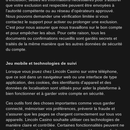
que votre exclusion est respectée peuvent être envoyées à
l'autorité compétente ou au réseau d'opérateurs approuvé.
Nous pouvons demander une vérification limitée si vous
contactez le support pour activer ou prolonger une exclusion.
C'est pour nous assurer que nous travaillons sur le bon compte
et pour empêcher les abus. Pour cette raison, tous les
documents ou confirmations recueillis sont gardés secrets et
traités de la même manière que les autres données de sécurité
du compte.
Jeu mobile et technologies de suivi
Lorsque vous jouez chez Lincoln Casino sur votre téléphone,
que ce soit dans un navigateur web ou une interface de type
application, des cookies, des identifiants d'appareil et des
données de localisation sont utilisés pour aider la plateforme à
bien fonctionner et à garder votre compte en sécurité.
Ces outils font des choses importantes comme vous garder
connecté, mémoriser vos préférences, prévenir la fraude et
s'assurer que les pages se chargent correctement sur tous vos
appareils. Lincoln Casino souhaite utiliser ces technologies de
manière claire et contrôlée. Certaines fonctionnalités peuvent ne