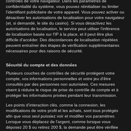
contrôles de votre navigateur. Dans les paramètres de
confidentialité du système, vous pouvez réinitialiser ou limiter
l'identifiant publicitaire de votre appareil. Vous pouvez activer ou
désactiver les autorisations de localisation pour votre navigateur
(et, si demandé, le site du casino). Si vous désactivez les
autorisations de localisation, le service peut utiliser l'inférence
de localisation basée sur l'IP à la place, et il peut être plus
difficile d'accéder. Des discordances de localisation répétées
peuvent entraîner des étapes de vérification supplémentaires
nécessaires pour des raisons de sécurité.
Sécurité du compte et des données
Plusieurs couches de contrôles de sécurité protègent votre
compte, vos informations personnelles et votre jeu d'être
consultés par des personnes non autorisées. Ces mesures
visent à réduire le risque de prise de contrôle de compte et à
protéger les informations privées pendant leur transmission.
Les points d'interaction clés, comme la connexion, les
modifications de votre profil et les achats, sont tous protégés
afin que vous seul puissiez voir et modifier vos paramètres.
Lorsque vous déplacez de l'argent, comme lorsque vous
déposez 20 $ ou retirez 200 $, la demande peut être vérifiée