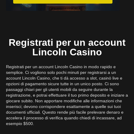
Registrati per un account
Lincoln Casino
Registrati per un account Lincoln Casino in modo rapido e
semplice. Ci vogliono solo pochi minuti per registrarsi a un
account Lincoln Casino, che ti dà accesso a slot, casinò live e
opzioni di pagamento sicure tutte in un unico posto. Ci sono
passaggi chiari per gli utenti mobili da seguire durante la
registrazione, e potrai effettuare il tuo primo deposito e iniziare a
giocare subito. Non apportare modifiche alle informazioni che
inserisci; devono corrispondere esattamente a quelle sui tuoi
documenti ufficiali. Questo rende più facile prelevare denaro e
accelera il processo di verifica quando chiedi di incassare, ad
esempio $500.