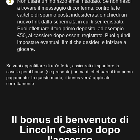
Non usare un indirizzo email ritardato. Se non riesci
a trovare il messaggio di conferma, controlla le
cartelle di spam o posta indesiderata e richiedi un
nuovo link dalla schermata in cui ti sei registrato.
Puoi effettuare il tuo primo deposito, ad esempio
€50, al cassiere dopo esserti registrato. Puoi quindi
impostare eventuali limiti che desideri e iniziare a
giocare.
Se vuoi approfittare di un'offerta, assicurati di spuntare la
casella per il bonus (se presente) prima di effettuare il tuo primo
pagamento. In questo modo, il bonus verrà applicato
correttamente.
Il bonus di benvenuto di
Lincoln Casino dopo
l'accesso