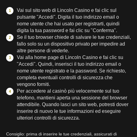
Vai sul sito web di Lincoln Casino e fai clic sul
pulsante "Accedi". Digita il tuo indirizzo email o
nome utente che hai usato per registrarti, quindi
digita la tua password e fai clic su "Conferma".
Se il tuo browser chiede di salvare le tue credenziali,
fallo solo su un dispositivo privato per impedire ad
altre persone di vederle.
Vai alla home page di Lincoln Casino e fai clic su
"Accedi". Quindi, inserisci il tuo indirizzo email o
nome utente registrato e la password. Se richiesto,
completa eventuali controlli di sicurezza che
vengono forniti.
Per accedere al casinò più velocemente sul tuo
telefono, mantieni aperta una sessione del browser
attendibile. Quando lasci un sito web, potresti dover
inserire di nuovo le tue informazioni ed eseguire
ulteriori controlli di sicurezza.
Consiglio: prima di inserire le tue credenziali, assicurati di