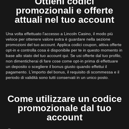
Ottieni codici
promozionali e offerte
attuali nel tuo account
Una volta effettuato l'accesso a Lincoln Casino, il modo più
veloce per ottenere valore extra è guardare nella sezione
promozioni del tuo account. Applica codici coupon, attiva offerte
opt-in e controlla cosa è disponibile per te in questo momento in
base allo stato del tuo account qui. Se usi offerte dal tuo profilo,
non dimenticherai di fare cose come opt-in prima di effettuare
un deposito o scegliere il bonus giusto quando effettui il
pagamento. L'importo del bonus, il requisito di scommessa e il
periodo di validità sono tutti conservati in un unico posto.
Come utilizzare un codice
promozionale dal tuo
account