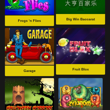
Big Win Baccarat
Frogs ‘n Flies
Fruit Blox
Garage