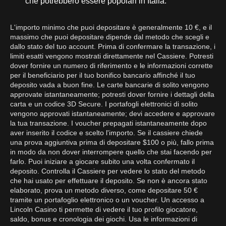
che potrebbero essere popolari in Italia.
L'importo minimo che puoi depositare è generalmente 10 €, e il
massimo che puoi depositare dipende dal metodo che scegli e
dallo stato del tuo account. Prima di confermare la transazione, i
limiti esatti vengono mostrati direttamente nel Cassiere. Potresti
dover fornire un numero di riferimento e le informazioni corrette
per il beneficiario per il tuo bonifico bancario affinché il tuo
deposito vada a buon fine. Le carte bancarie di solito vengono
approvate istantaneamente; potresti dover fornire i dettagli della
carta e un codice 3D Secure. I portafogli elettronici di solito
vengono approvati istantaneamente; devi accedere e approvare
la tua transazione. I voucher prepagati istantaneamente dopo
aver inserito il codice e scelto l'importo. Se il cassiere chiede
una prova aggiuntiva prima di depositare $100 o più, fallo prima
in modo da non dover interrompere quello che stai facendo per
farlo. Puoi iniziare a giocare subito una volta confermato il
deposito. Controlla il Cassiere per vedere lo stato del metodo
che hai usato per effettuare il deposito. Se non è ancora stato
elaborato, prova un metodo diverso, come depositare 50 €
tramite un portafoglio elettronico o un voucher. Un accesso a
Lincoln Casino ti permette di vedere il tuo profilo giocatore,
saldo, bonus e cronologia dei giochi. Usa le informazioni di