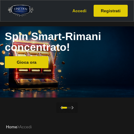
Accedi
Registrati
Spin Smart-Rimani
concentrato!
Gioca ora
Home
Accedi