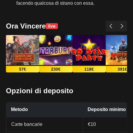
facendo qualcosa di strano con essa.
Ora Vincere
57€
230€
118€
391€
Opzioni di deposito
Metodo
Deposito minimo
Carte bancarie
€10