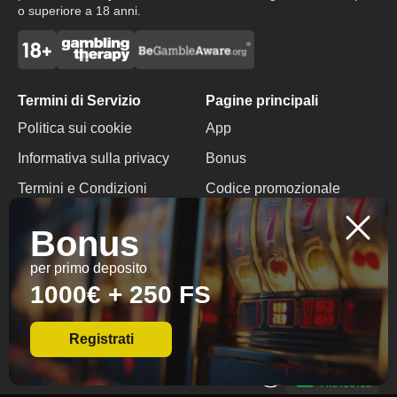
o superiore a 18 anni.
Termini di Servizio
Pagine principali
Politica sui cookie
App
Informativa sulla privacy
Bonus
Termini e Condizioni
Codice promozionale
Gioco Responsabile
Nessun bonus senza
Bonus
deposito
per primo deposito
Contatti
1000€ + 250 FS
+357 96510382
info@lincolncasino.io
Registrati
© 2026 All Rights
Reserved.