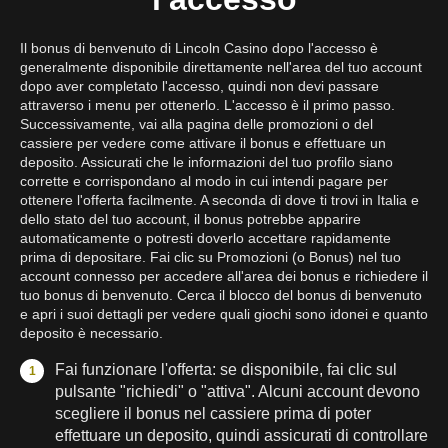
Il bonus di benvenuto di Lincoln Casino dopo l'accesso è
generalmente disponibile direttamente nell'area del tuo account
dopo aver completato l'accesso, quindi non devi passare
attraverso i menu per ottenerlo. L'accesso è il primo passo.
Successivamente, vai alla pagina delle promozioni o del
cassiere per vedere come attivare il bonus e effettuare un
deposito. Assicurati che le informazioni del tuo profilo siano
corrette e corrispondano al modo in cui intendi pagare per
ottenere l'offerta facilmente. A seconda di dove ti trovi in Italia e
dello stato del tuo account, il bonus potrebbe apparire
automaticamente o potresti doverlo accettare rapidamente
prima di depositare. Fai clic su Promozioni (o Bonus) nel tuo
account connesso per accedere all'area dei bonus e richiedere il
tuo bonus di benvenuto. Cerca il blocco del bonus di benvenuto
e apri i suoi dettagli per vedere quali giochi sono idonei e quanto
deposito è necessario.
Fai funzionare l'offerta: se disponibile, fai clic sul
pulsante "richiedi" o "attiva". Alcuni account devono
scegliere il bonus nel cassiere prima di poter
effettuare un deposito, quindi assicurati di controllare