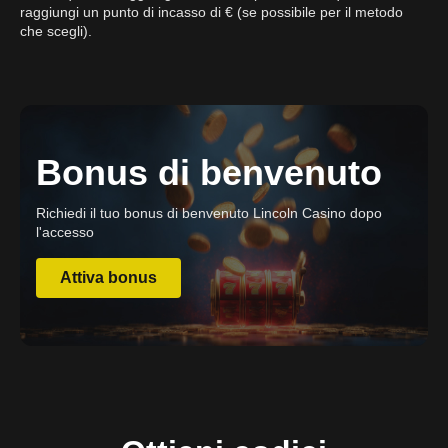
raggiungi un punto di incasso di € (se possibile per il metodo
che scegli).
Bonus di benvenuto
Richiedi il tuo bonus di benvenuto Lincoln Casino dopo
l'accesso
Attiva bonus