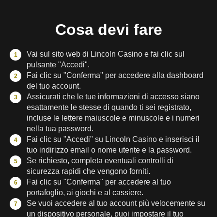
Cosa devi fare
Vai sul sito web di Lincoln Casino e fai clic sul
pulsante "Accedi".
Fai clic su "Conferma" per accedere alla dashboard
del tuo account.
Assicurati che le tue informazioni di accesso siano
esattamente le stesse di quando ti sei registrato,
incluse le lettere maiuscole e minuscole e i numeri
nella tua password.
Fai clic su "Accedi" su Lincoln Casino e inserisci il
tuo indirizzo email o nome utente e la password.
Se richiesto, completa eventuali controlli di
sicurezza rapidi che vengono forniti.
Fai clic su "Conferma" per accedere al tuo
portafoglio, ai giochi e al cassiere.
Se vuoi accedere al tuo account più velocemente su
un dispositivo personale, puoi impostare il tuo