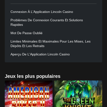
Connexion À L'Application Lincoln Casino
Problèmes De Connexion Courants Et Solutions
Rapides
Mot De Passe Oublié
Limites Minimales Et Maximales Pour Les Mises, Les
Dépôts Et Les Retraits
Aperçu De L'Application Lincoln Casino
Jeux les plus populaires