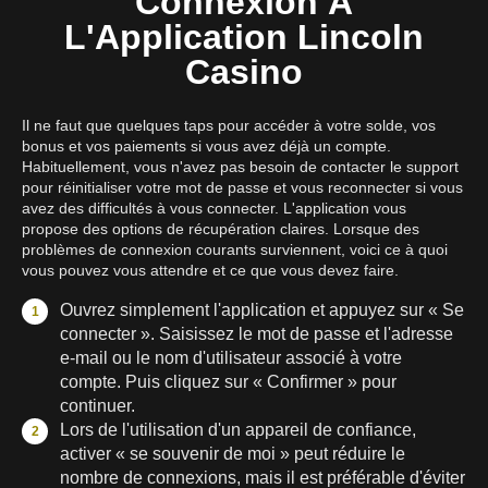
Connexion À
L'Application Lincoln
Casino
Il ne faut que quelques taps pour accéder à votre solde, vos
bonus et vos paiements si vous avez déjà un compte.
Habituellement, vous n'avez pas besoin de contacter le support
pour réinitialiser votre mot de passe et vous reconnecter si vous
avez des difficultés à vous connecter. L'application vous
propose des options de récupération claires. Lorsque des
problèmes de connexion courants surviennent, voici ce à quoi
vous pouvez vous attendre et ce que vous devez faire.
Ouvrez simplement l'application et appuyez sur « Se
connecter ». Saisissez le mot de passe et l'adresse
e-mail ou le nom d'utilisateur associé à votre
compte. Puis cliquez sur « Confirmer » pour
continuer.
Lors de l'utilisation d'un appareil de confiance,
activer « se souvenir de moi » peut réduire le
nombre de connexions, mais il est préférable d'éviter