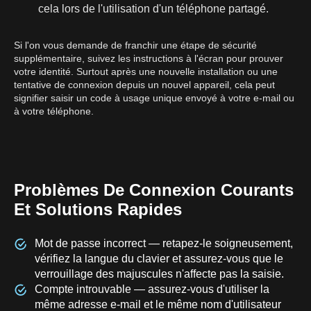
cela lors de l'utilisation d'un téléphone partagé.
Si l'on vous demande de franchir une étape de sécurité
supplémentaire, suivez les instructions à l'écran pour prouver
votre identité. Surtout après une nouvelle installation ou une
tentative de connexion depuis un nouvel appareil, cela peut
signifier saisir un code à usage unique envoyé à votre e-mail ou
à votre téléphone.
Problèmes De Connexion Courants
Et Solutions Rapides
Mot de passe incorrect — retapez-le soigneusement,
vérifiez la langue du clavier et assurez-vous que le
verrouillage des majuscules n'affecte pas la saisie.
Compte introuvable — assurez-vous d'utiliser la
même adresse e-mail et le même nom d'utilisateur