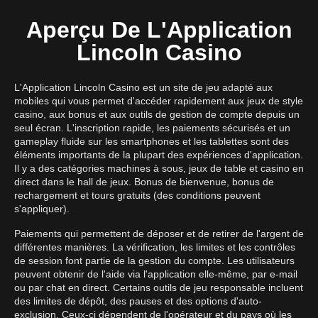
Aperçu De L'Application
Lincoln Casino
L'Application Lincoln Casino est un site de jeu adapté aux
mobiles qui vous permet d'accéder rapidement aux jeux de style
casino, aux bonus et aux outils de gestion de compte depuis un
seul écran. L'inscription rapide, les paiements sécurisés et un
gameplay fluide sur les smartphones et les tablettes sont des
éléments importants de la plupart des expériences d'application.
Il y a des catégories machines à sous, jeux de table et casino en
direct dans le hall de jeux. Bonus de bienvenue, bonus de
rechargement et tours gratuits (des conditions peuvent
s'appliquer).
Paiements qui permettent de déposer et de retirer de l'argent de
différentes manières. La vérification, les limites et les contrôles
de session font partie de la gestion du compte. Les utilisateurs
peuvent obtenir de l'aide via l'application elle-même, par e-mail
ou par chat en direct. Certains outils de jeu responsable incluent
des limites de dépôt, des pauses et des options d'auto-
exclusion. Ceux-ci dépendent de l'opérateur et du pays où les