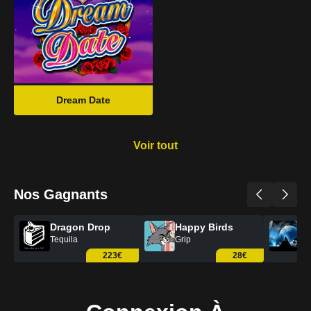
Dream Date
Voir tout
Nos Gagnants
Dragon Drop
Happy Birds
Ta
Tequila
Grip
Pr
223€
28€