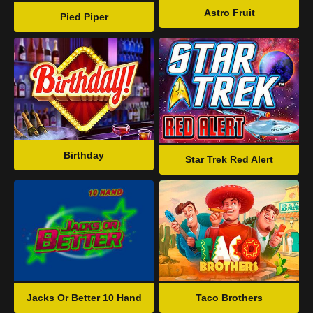
Astro Fruit
Pied Piper
Birthday
Star Trek Red Alert
Jacks Or Better 10 Hand
Taco Brothers