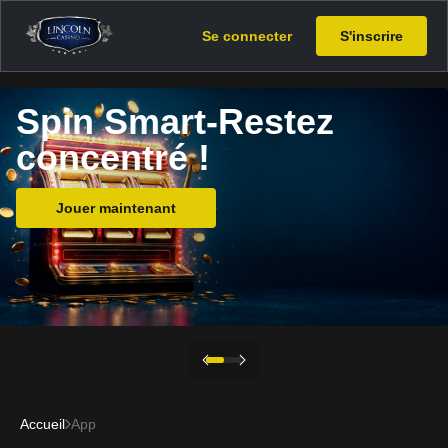
Se connecter
S'inscrire
Spin Smart-Restez
concentré !
Jouer maintenant
Accueil
App