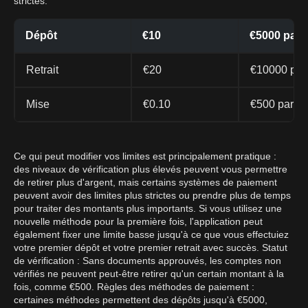
strictes.
Dépôt
€10
€5000 par 
Retrait
€20
€10000 pa
Mise
€0.10
€500 par tou
Ce qui peut modifier vos limites est principalement pratique :
des niveaux de vérification plus élevés peuvent vous permettre
de retirer plus d'argent, mais certains systèmes de paiement
peuvent avoir des limites plus strictes ou prendre plus de temps
pour traiter des montants plus importants. Si vous utilisez une
nouvelle méthode pour la première fois, l'application peut
également fixer une limite basse jusqu'à ce que vous effectuiez
votre premier dépôt et votre premier retrait avec succès. Statut
de vérification : Sans documents approuvés, les comptes non
vérifiés ne peuvent peut-être retirer qu'un certain montant à la
fois, comme €500. Règles des méthodes de paiement :
certaines méthodes permettent des dépôts jusqu'à €5000,