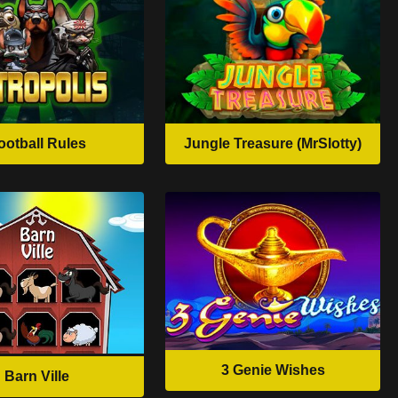
Jungle Treasure (MrSlotty)
ootball Rules
3 Genie Wishes
Barn Ville