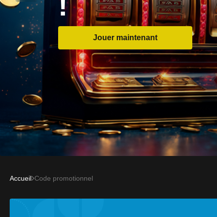
!
Jouer maintenant
Accueil
Code promotionnel