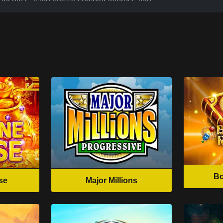
 Lincoln Casino puisse sembler intéressante
néralement le traitement des retraits au Lincoln Casino
suelles sur le montant que vous pouvez déposer et retirer
droid
Bo
se
Major Millions