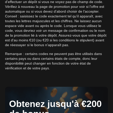
d'effectuer un dépôt si vous ne voyez pas de champ de code.
Vérifiez à nouveau la page de promotion pour voir si l'offre est
automatique ou si vous devez d'abord choisir de l'accepter.
Conseil : saisissez le code exactement tel qu'il apparaît, avec
toutes les lettres majuscules et les chiffres. Ne laissez aucun
espace vide avant ou après le code. Lorsque vous utilisez le
code, vous devriez voir un message de confirmation ou le nom
de la promotion lié à votre dépôt. Assurez-vous que votre dépôt
est d'au moins €10 (ou €20 si les conditions le stipulent) avant
de réessayer si le bonus n'apparaît pas.
Remarque : certains codes ne peuvent pas être utilisés dans
certains pays ou dans certains états de compte, donc leur
disponibilité peut changer en fonction de votre état de
vérification et de votre pays.
Obtenez jusqu'à €200