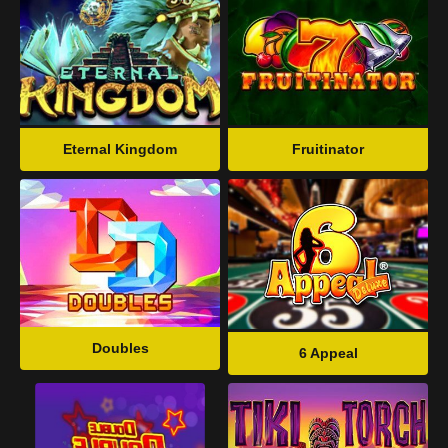
Eternal Kingdom
Fruitinator
Doubles
6 Appeal