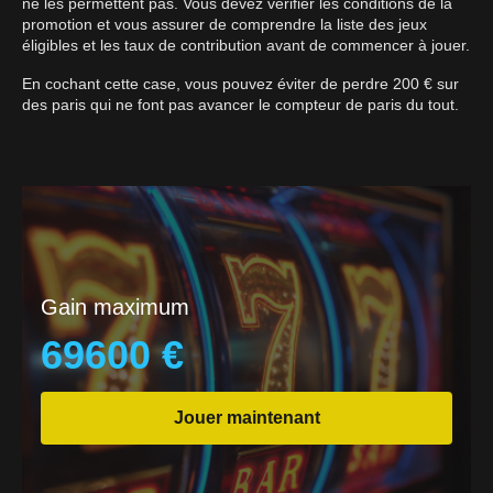
ne les permettent pas. Vous devez vérifier les conditions de la
promotion et vous assurer de comprendre la liste des jeux
éligibles et les taux de contribution avant de commencer à jouer.
En cochant cette case, vous pouvez éviter de perdre 200 € sur
des paris qui ne font pas avancer le compteur de paris du tout.
Gain maximum
69600 €
Jouer maintenant