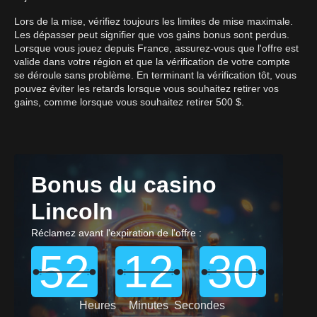
Lors de la mise, vérifiez toujours les limites de mise maximale.
Les dépasser peut signifier que vos gains bonus sont perdus.
Lorsque vous jouez depuis France, assurez-vous que l'offre est
valide dans votre région et que la vérification de votre compte
se déroule sans problème. En terminant la vérification tôt, vous
pouvez éviter les retards lorsque vous souhaitez retirer vos
gains, comme lorsque vous souhaitez retirer 500 $.
Bonus du casino
Lincoln
Réclamez avant l'expiration de l'offre :
52
12
28
Heures
Minutes
Secondes