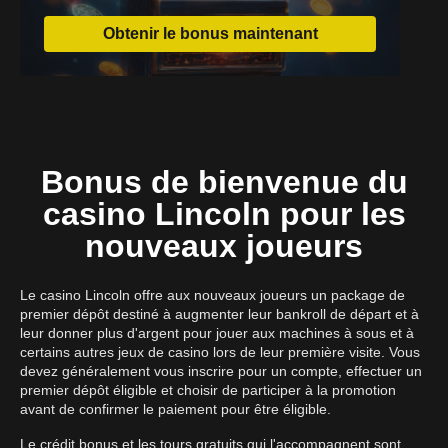
Obtenir le bonus maintenant
Bonus de bienvenue du
casino Lincoln pour les
nouveaux joueurs
Le casino Lincoln offre aux nouveaux joueurs un package de
premier dépôt destiné à augmenter leur bankroll de départ et à
leur donner plus d'argent pour jouer aux machines à sous et à
certains autres jeux de casino lors de leur première visite. Vous
devez généralement vous inscrire pour un compte, effectuer un
premier dépôt éligible et choisir de participer à la promotion
avant de confirmer le paiement pour être éligible.
Le crédit bonus et les tours gratuits qui l'accompagnent sont