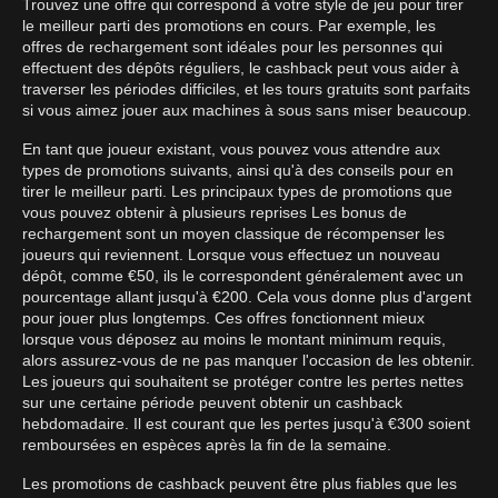
Trouvez une offre qui correspond à votre style de jeu pour tirer
le meilleur parti des promotions en cours. Par exemple, les
offres de rechargement sont idéales pour les personnes qui
effectuent des dépôts réguliers, le cashback peut vous aider à
traverser les périodes difficiles, et les tours gratuits sont parfaits
si vous aimez jouer aux machines à sous sans miser beaucoup.
En tant que joueur existant, vous pouvez vous attendre aux
types de promotions suivants, ainsi qu'à des conseils pour en
tirer le meilleur parti. Les principaux types de promotions que
vous pouvez obtenir à plusieurs reprises Les bonus de
rechargement sont un moyen classique de récompenser les
joueurs qui reviennent. Lorsque vous effectuez un nouveau
dépôt, comme €50, ils le correspondent généralement avec un
pourcentage allant jusqu'à €200. Cela vous donne plus d'argent
pour jouer plus longtemps. Ces offres fonctionnent mieux
lorsque vous déposez au moins le montant minimum requis,
alors assurez-vous de ne pas manquer l'occasion de les obtenir.
Les joueurs qui souhaitent se protéger contre les pertes nettes
sur une certaine période peuvent obtenir un cashback
hebdomadaire. Il est courant que les pertes jusqu'à €300 soient
remboursées en espèces après la fin de la semaine.
Les promotions de cashback peuvent être plus fiables que les