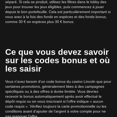
séparé. Si cela se produit, utilisez les filtres dans le lobby des
jeux pour trouver les jeux éligibles, puis commencez à jouer
depuis le bon portefeuille. Cela est particulièrement important si
vous avez à la fois des fonds en espèces et des fonds bonus,
comme 30 € en espèces plus 30 € bonus.
Ce que vous devez savoir
sur les codes bonus et où
les saisir
Vous n'avez besoin d'un code bonus du casino Lincoln que pour
certaines promotions, généralement liées à des campagnes
spécifiques ou à des offres à durée limitée. Vous devriez
recevoir le bonus automatiquement après avoir effectué le
dépôt requis ou en vous inscrivant si l'offre indique « aucun
code requis ». Vérifiez toujours la carte promotionnelle ou les
conditions avant d'ajouter de l'argent à votre compte pour ne
pas manquer l'offre.