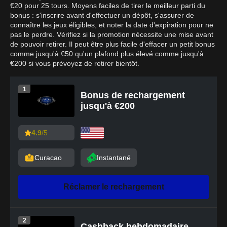
€20 pour 25 tours. Moyens faciles de tirer le meilleur parti du
bonus : s'inscrire avant d'effectuer un dépôt, s'assurer de
connaître les jeux éligibles, et noter la date d'expiration pour ne
pas le perdre. Vérifiez si la promotion nécessite une mise avant
de pouvoir retirer. Il peut être plus facile d'effacer un petit bonus
comme jusqu'à €50 qu'un plafond plus élevé comme jusqu'à
€200 si vous prévoyez de retirer bientôt.
1
Bonus de rechargement
jusqu'à €200
4.9
/5
Curacao
Instantané
Réclamer le rechargement
2
Cashback hebdomadaire