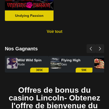
Undying Passion
Voir tout
Nos Gagnants
Wild Wild Spin
Flying High
6 
Rude
Geo
Ca
365€
59€
Offres de bonus du
casino Lincoln- Obtenez
l'offre de bienvenue du