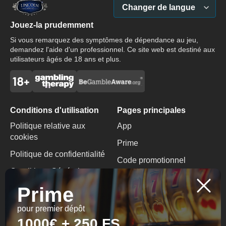
Changer de langue
Jouez-la prudemment
Si vous remarquez des symptômes de dépendance au jeu,
demandez l'aide d'un professionnel. Ce site web est destiné aux
utilisateurs âgés de 18 ans et plus.
Conditions d'utilisation
Pages principales
Politique relative aux
App
cookies
Prime
Politique de confidentialité
Code promotionnel
Conditions Générales
Aucune prime sans dépôt
Prime
Jeu responsable
pour premier dépôt
Contacts
1000€ + 250 FS