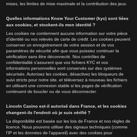
mises, les limites de mise maximale et la contribution des jeux.
Quelles informations Know Your Customer (kyc) sont liées
aux cookies, et stockent-ils mon identité ?
Les cookies ne contiennent aucune information sur votre pièce
d'identité ou vos relevés de carte de crédit. Les cookies peuvent
conserver un enregistrement de votre session et de vos
paramètres de sécurité afin que vous puissiez continuer la
vérification sans être déconnecté. Nos contrôles de
confidentialité s'assurent que vos fichiers KYC et vos
informations personnelles sont conservés sur des systèmes
sécurisés. Autorisez les cookies, désactivez les bloqueurs de
suivi stricts pour notre site, et téléversez à nouveau les fichiers
en utilisant une connexion stable si les pages de vérification
continuent de boucler ou de vous déconnecter.
Lincoln Casino est-il autorisé dans France, et les cookies
changent-ils l'endroit où je suis vérifié ?
La disponibilité est basée sur les lois de France et nos règles de
licence. Nous pouvons utiliser des signaux techniques (comme
l'IP et les données de l'appareil) avec des cookies pour