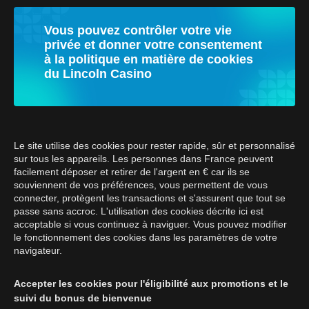
Vous pouvez contrôler votre vie
privée et donner votre consentement
à la politique en matière de cookies
du Lincoln Casino
Le site utilise des cookies pour rester rapide, sûr et personnalisé
sur tous les appareils. Les personnes dans France peuvent
facilement déposer et retirer de l'argent en € car ils se
souviennent de vos préférences, vous permettent de vous
connecter, protègent les transactions et s'assurent que tout se
passe sans accroc. L'utilisation des cookies décrite ici est
acceptable si vous continuez à naviguer. Vous pouvez modifier
le fonctionnement des cookies dans les paramètres de votre
navigateur.
Accepter les cookies pour l'éligibilité aux promotions et le
suivi du bonus de bienvenue