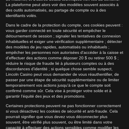
La plateforme peut alors voir des modèles souvent associés à
des outils automatisés, au partage de compte ou à des
identifiants volés.
Dans le cadre de la protection du compte, ces cookies peuvent :
vous garder connecté en toute sécurité et empêcher le
détournement de session ; signaler les tentatives de connexion
inhabituelles et exiger une vérification supplémentaire ; détecter
des modèles de jeu rapides, automatisés ou inhabituels ;
empêcher les personnes non autorisées d'accéder à la caisse et
d'effectuer des actions comme déposer 20 $ ou retirer 500 $ ;
réduire le risque de fraude lié à plusieurs comptes ou à des
discordances d'identité ; si quelque chose semble suspect,
Lincoln Casino peut vous demander de vous réauthentifier, de
passer par une étape de sécurité supplémentaire ou de limiter
temporairement vos actions jusqu'à ce que le compte soit
confirmé comme sûr. Cela vise à protéger votre solde et à
garantir l'équité des jeux et des promotions.
Certaines protections peuvent ne pas fonctionner correctement
si vous désactivez les cookies de sécurité et anti-fraude. Cela
pourrait signifier que vous devez vous déconnecter plus
souvent, être vérifié plus souvent, ou être limité dans votre
capacité à effectuer des actions sensibles comme modifier les