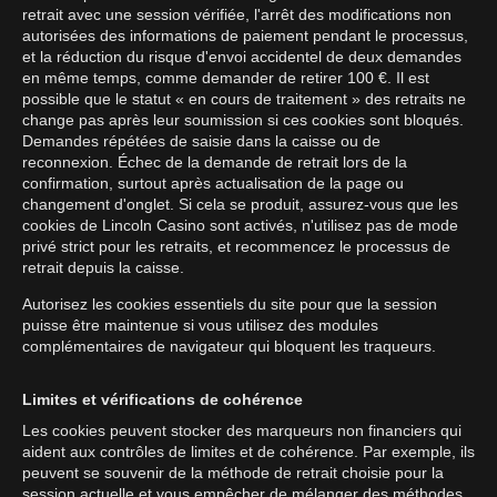
retrait avec une session vérifiée, l'arrêt des modifications non
autorisées des informations de paiement pendant le processus,
et la réduction du risque d'envoi accidentel de deux demandes
en même temps, comme demander de retirer 100 €. Il est
possible que le statut « en cours de traitement » des retraits ne
change pas après leur soumission si ces cookies sont bloqués.
Demandes répétées de saisie dans la caisse ou de
reconnexion. Échec de la demande de retrait lors de la
confirmation, surtout après actualisation de la page ou
changement d'onglet. Si cela se produit, assurez-vous que les
cookies de Lincoln Casino sont activés, n'utilisez pas de mode
privé strict pour les retraits, et recommencez le processus de
retrait depuis la caisse.
Autorisez les cookies essentiels du site pour que la session
puisse être maintenue si vous utilisez des modules
complémentaires de navigateur qui bloquent les traqueurs.
Limites et vérifications de cohérence
Les cookies peuvent stocker des marqueurs non financiers qui
aident aux contrôles de limites et de cohérence. Par exemple, ils
peuvent se souvenir de la méthode de retrait choisie pour la
session actuelle et vous empêcher de mélanger des méthodes