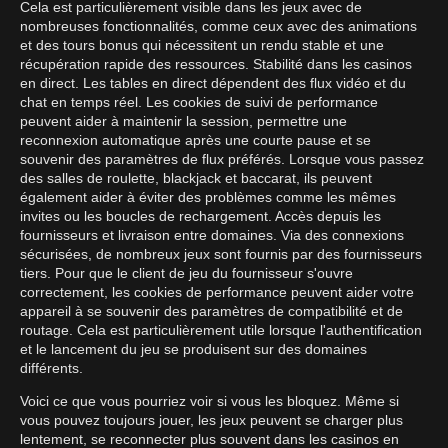
Cela est particulièrement visible dans les jeux avec de
nombreuses fonctionnalités, comme ceux avec des animations
et des tours bonus qui nécessitent un rendu stable et une
récupération rapide des ressources. Stabilité dans les casinos
en direct. Les tables en direct dépendent des flux vidéo et du
chat en temps réel. Les cookies de suivi de performance
peuvent aider à maintenir la session, permettre une
reconnexion automatique après une courte pause et se
souvenir des paramètres de flux préférés. Lorsque vous passez
des salles de roulette, blackjack et baccarat, ils peuvent
également aider à éviter des problèmes comme les mêmes
invites ou les boucles de rechargement. Accès depuis les
fournisseurs et livraison entre domaines. Via des connexions
sécurisées, de nombreux jeux sont fournis par des fournisseurs
tiers. Pour que le client de jeu du fournisseur s'ouvre
correctement, les cookies de performance peuvent aider votre
appareil à se souvenir des paramètres de compatibilité et de
routage. Cela est particulièrement utile lorsque l'authentification
et le lancement du jeu se produisent sur des domaines
différents.
Voici ce que vous pourriez voir si vous les bloquez. Même si
vous pouvez toujours jouer, les jeux peuvent se charger plus
lentement, se reconnecter plus souvent dans les casinos en