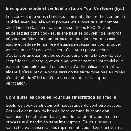
Inscription rapide et vérification Know Your Customer (kyc)
Les cookies que vous choisissez peuvent affecter directement la
rapidité avec laquelle vous pouvez vous inscrire à un compte
chez Lincoln Casino et passer les contrôles KYC. Si vous
autorisez les bons cookies, le site peut se souvenir de l'endroit
où vous en étiez dans un formulaire, maintenir votre session
stable et réduire le nombre d'étapes nécessaires pour prouver
votre identité. Vous avez le contrôle : vous pouvez choisir
d'autoriser uniquement les cookies qui aident à la sécurité et à
l'expérience utilisateur, et vous pouvez désactiver tout suivi que
vous ne souhaitez pas. Les cookies d'authentification STATIC
aident à s'assurer que votre session ne se termine pas au milieu
d'un dépôt de €100 ou d'une demande de retrait après
vérification.
Configurer les cookies pour que l'inscription soit facile
Seuls les cookies strictement nécessaires doivent être activés.
Ceux-ci aident aux tâches de base comme la connexion
sécurisée, la détection des signes de fraude et la poursuite du
processus d'inscription sans interruption. De plus, si vous
souhaitez vous inscrire plus rapidement, vous devez activer les