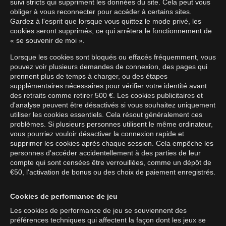
suivi stricts qui suppriment les données du site. Cela peut vous
obliger à vous reconnecter pour accéder à certains sites.
Gardez à l'esprit que lorsque vous quittez le mode privé, les
cookies seront supprimés, ce qui arrêtera le fonctionnement de
« se souvenir de moi ».
Lorsque les cookies sont bloqués ou effacés fréquemment, vous
pouvez voir plusieurs demandes de connexion, des pages qui
prennent plus de temps à charger, ou des étapes
supplémentaires nécessaires pour vérifier votre identité avant
des retraits comme retirer 500 €. Les cookies publicitaires et
d'analyse peuvent être désactivés si vous souhaitez uniquement
utiliser les cookies essentiels. Cela résout généralement ces
problèmes. Si plusieurs personnes utilisent le même ordinateur,
vous pourriez vouloir désactiver la connexion rapide et
supprimer les cookies après chaque session. Cela empêche les
personnes d'accéder accidentellement à des parties de leur
compte qui sont censées être verrouillées, comme un dépôt de
€50, l'activation de bonus ou des choix de paiement enregistrés.
Cookies de performance de jeu
Les cookies de performance de jeu se souviennent des
préférences techniques qui affectent la façon dont les jeux se