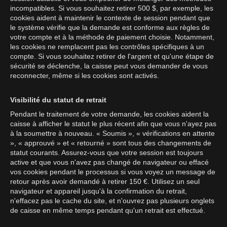
incompatibles. Si vous souhaitez retirer 500 $, par exemple, les
cookies aident à maintenir le contexte de session pendant que
le système vérifie que la demande est conforme aux règles de
votre compte et à la méthode de paiement choisie. Notamment,
les cookies ne remplacent pas les contrôles spécifiques à un
compte. Si vous souhaitez retirer de l'argent et qu'une étape de
sécurité se déclenche, la caisse peut vous demander de vous
reconnecter, même si les cookies sont activés.
Visibilité du statut de retrait
Pendant le traitement de votre demande, les cookies aident la
caisse à afficher le statut le plus récent afin que vous n'ayez pas
à la soumettre à nouveau. « Soumis », « vérifications en attente
», « approuvé » et « retourné » sont tous des changements de
statut courants. Assurez-vous que votre session est toujours
active et que vous n'avez pas changé de navigateur ou effacé
vos cookies pendant le processus si vous voyez un message de
retour après avoir demandé à retirer 150 €. Utilisez un seul
navigateur et appareil jusqu'à la confirmation du retrait,
n'effacez pas le cache du site, et n'ouvrez pas plusieurs onglets
de caisse en même temps pendant qu'un retrait est effectué.