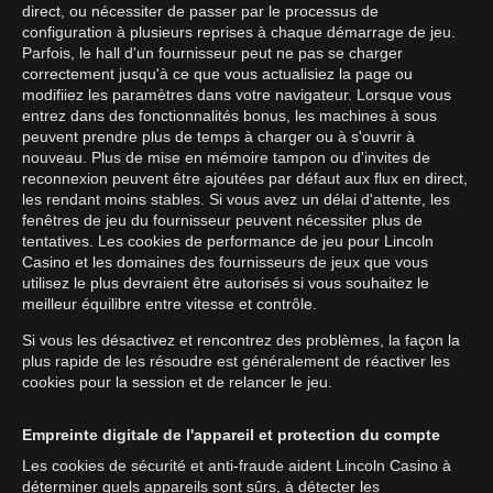
direct, ou nécessiter de passer par le processus de
configuration à plusieurs reprises à chaque démarrage de jeu.
Parfois, le hall d'un fournisseur peut ne pas se charger
correctement jusqu'à ce que vous actualisiez la page ou
modifiiez les paramètres dans votre navigateur. Lorsque vous
entrez dans des fonctionnalités bonus, les machines à sous
peuvent prendre plus de temps à charger ou à s'ouvrir à
nouveau. Plus de mise en mémoire tampon ou d'invites de
reconnexion peuvent être ajoutées par défaut aux flux en direct,
les rendant moins stables. Si vous avez un délai d'attente, les
fenêtres de jeu du fournisseur peuvent nécessiter plus de
tentatives. Les cookies de performance de jeu pour Lincoln
Casino et les domaines des fournisseurs de jeux que vous
utilisez le plus devraient être autorisés si vous souhaitez le
meilleur équilibre entre vitesse et contrôle.
Si vous les désactivez et rencontrez des problèmes, la façon la
plus rapide de les résoudre est généralement de réactiver les
cookies pour la session et de relancer le jeu.
Empreinte digitale de l'appareil et protection du compte
Les cookies de sécurité et anti-fraude aident Lincoln Casino à
déterminer quels appareils sont sûrs, à détecter les