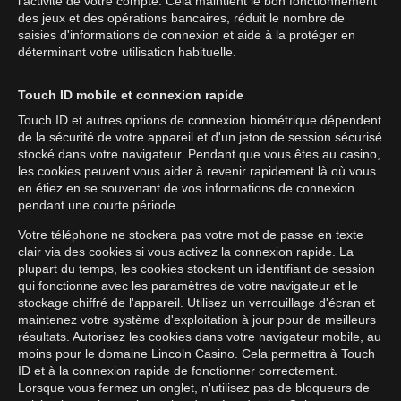
l'activité de votre compte. Cela maintient le bon fonctionnement
des jeux et des opérations bancaires, réduit le nombre de
saisies d'informations de connexion et aide à la protéger en
déterminant votre utilisation habituelle.
Touch ID mobile et connexion rapide
Touch ID et autres options de connexion biométrique dépendent
de la sécurité de votre appareil et d'un jeton de session sécurisé
stocké dans votre navigateur. Pendant que vous êtes au casino,
les cookies peuvent vous aider à revenir rapidement là où vous
en étiez en se souvenant de vos informations de connexion
pendant une courte période.
Votre téléphone ne stockera pas votre mot de passe en texte
clair via des cookies si vous activez la connexion rapide. La
plupart du temps, les cookies stockent un identifiant de session
qui fonctionne avec les paramètres de votre navigateur et le
stockage chiffré de l'appareil. Utilisez un verrouillage d'écran et
maintenez votre système d'exploitation à jour pour de meilleurs
résultats. Autorisez les cookies dans votre navigateur mobile, au
moins pour le domaine Lincoln Casino. Cela permettra à Touch
ID et à la connexion rapide de fonctionner correctement.
Lorsque vous fermez un onglet, n'utilisez pas de bloqueurs de