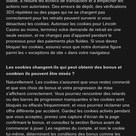
stable, à réduire les échecs de transaction et à empêcher les
actions non autorisées. Des erreurs de dépôt, des vérifications
3DS répétées ou des pages qui ne se chargent pas
correctement pour les retraits peuvent survenir si vous
désactivez les cookies. Autorisez les cookies pour Lincoln
Casino au moins, terminez votre demande de retrait en une
seule session, et ne changez pas d'appareil pendant le
processus pour des paiements plus fluides. Si vous devez
bloquer les cookies, assurez-vous que notre domaine figure
parmi les « exceptions de site » dans votre navigateur.
Les cookies changent-ils qui peut obtenir des bonus et
combien ils peuvent être misés ?
Naturellement. Les cookies s'assurent que vous restez connecté
et que vos choix de bonus et votre progression de mise
s'affichent correctement. Vous pourriez rencontrer des retards
ou des barres de progression manquantes si les cookies sont
bloqués ou effacés fréquemment, et vous pourriez réclamer une
offre différente par accident. Gardez les cookies activés pendant
que vous acceptez, prenez une capture d'écran de la page
confirmant le bonus, et consultez la section Bonus avant de
commencer à jouer. Les registres du compte, et non le cookie
lui-même, déterminent les conditions des bonus comme les